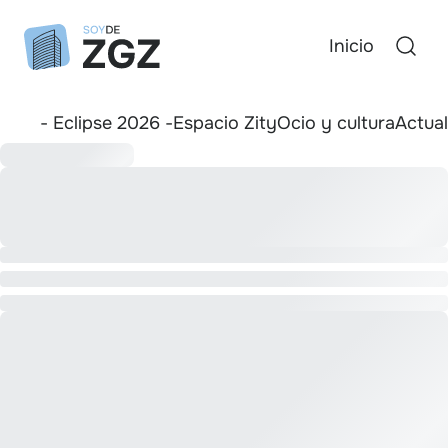
Inicio
- Eclipse 2026 -
Espacio Zity
Ocio y cultura
Actua