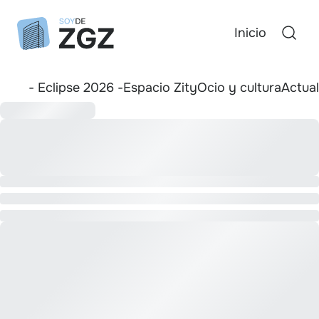
Inicio
- Eclipse 2026 -
Espacio Zity
Ocio y cultura
Actua