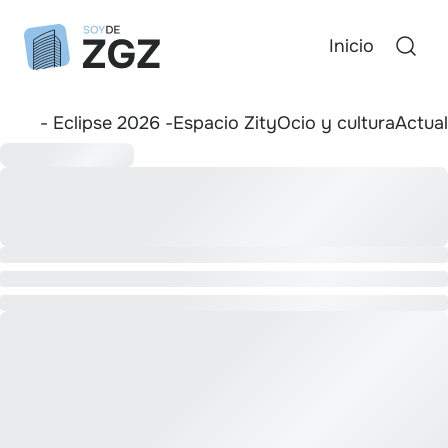
Inicio
- Eclipse 2026 -
Espacio Zity
Ocio y cultura
Actua