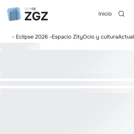
Inicio
- Eclipse 2026 -
Espacio Zity
Ocio y cultura
Actua