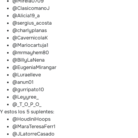
@Mireia0709
@ClasicomanoJ
@Alicia19_a
@sergius_acosta
@charlyplanas
@CavernicolaK
@Mariocartuja1
@mrmayhem80
@BillyLaNena
@EugeniaMirangar
@Luraelleve
@anun01
@gurripato10
@Leyyree_
@_T_O_P_O_
Y estos los 5 suplentes:
@HoudiniHoops
@MaraTeresaFerr1
@JLatorreCasado