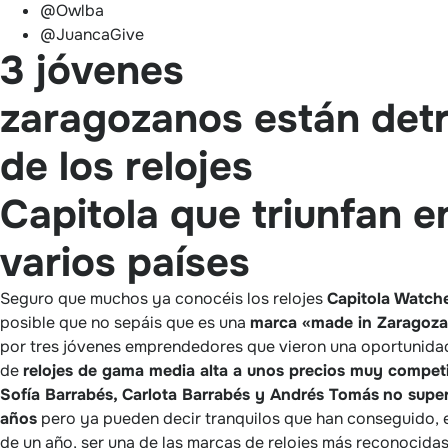
@Owlba
@JuancaGive
3 jóvenes
zaragozanos están det
de los relojes
Capitola que triunfan e
varios países
Seguro que muchos ya conocéis los relojes
Capitola Watch
posible que no sepáis que es una
marca «made in Zaragoz
por tres jóvenes emprendedores que vieron una oportunidad
de
relojes de gama media alta a unos precios muy competi
Sofía Barrabés, Carlota Barrabés y Andrés Tomás
no super
años
pero ya pueden decir tranquilos que han conseguido,
de un año, ser una de las marcas de relojes más reconocidas