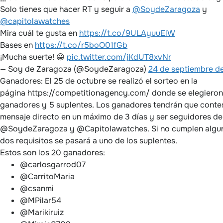
Solo tienes que hacer RT y seguir a
@SoydeZaragoza
y
@capitolawatches
Mira cuál te gusta en
https://t.co/9ULAyuuElW
Bases en
https://t.co/r5boO01fGb
¡Mucha suerte! 😀
pic.twitter.com/jKdUT8xvNr
— Soy de Zaragoza (@SoydeZaragoza)
24 de septiembre d
Ganadores: El 25 de octubre se realizó el sorteo en la
página https://competitionagency.com/ donde se elegieron
ganadores y 5 suplentes. Los ganadores tendrán que contes
mensaje directo en un máximo de 3 días y ser seguidores de
@SoydeZaragoza y @Capitolawatches. Si no cumplen algu
dos requisitos se pasará a uno de los suplentes.
Estos son los 20 ganadores:
@carlosgarrod07
@CarritoMaria
@csanmi
@MPilar54
@Marikiruiz