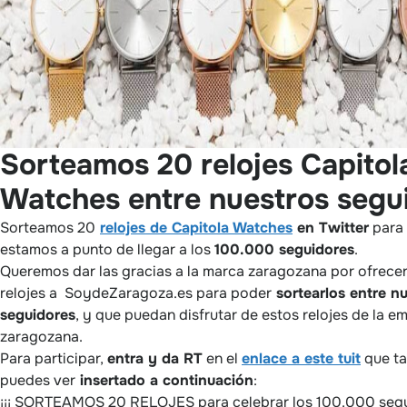
Sorteamos 20 relojes Capitol
Watches entre nuestros segu
Sorteamos 20
relojes de Capitola Watches
en Twitter
para 
estamos a punto de llegar a los
100.000 seguidores
.
Queremos dar las gracias a la marca zaragozana por ofrece
relojes a SoydeZaragoza.es para poder
sortearlos entre n
seguidores
, y que puedan disfrutar de estos relojes de la e
zaragozana.
Para participar,
entra y da RT
en el
enlace a este tuit
que t
puedes ver
insertado a continuación
:
¡¡¡ SORTEAMOS 20 RELOJES para celebrar los 100.000 segui