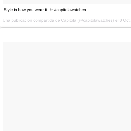
Style is how you wear it. ✨ #capitolawatches
Una publicación compartida de
Capitola
(@capitolawatches) el
8 Oct, 20