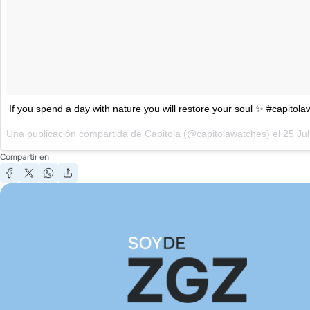
If you spend a day with nature you will restore your soul ✨ #capitol
Una publicación compartida de
Capitola
(@capitolawatches) el
25 Jul, 20
Compartir en