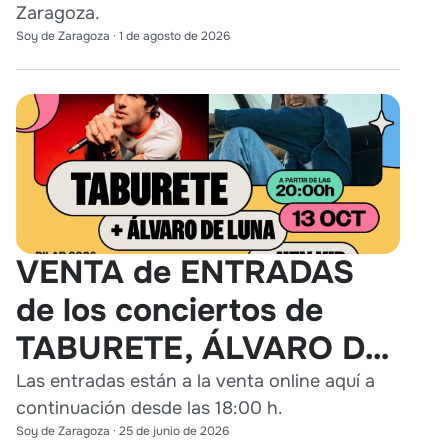
Zaragoza.
Soy de Zaragoza
·
1 de agosto de 2026
VENTA de ENTRADAS
de los conciertos de
TABURETE, ÁLVARO DE
LUNA y HEY KID en
Las entradas están a la venta online aquí a
continuación desde las 18:00 h.
Zaragoza
Soy de Zaragoza
·
25 de junio de 2026