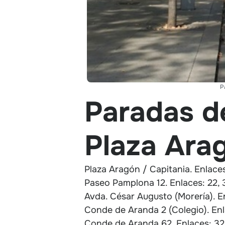
P
Paradas de
Plaza Ara
Plaza Aragón / Capitania. Enlaces
Paseo Pamplona 12. Enlaces: 22, 3
Avda. César Augusto (Morería). En
Conde de Aranda 2 (Colegio). Enla
Conde de Aranda 62. Enlaces: 32,