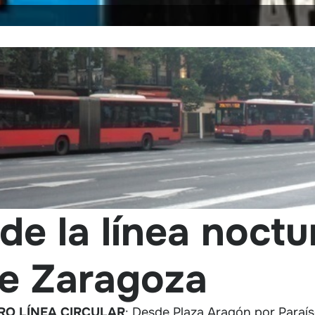
de la línea noct
e Zaragoza
RO LÍNEA CIRCULAR
: Desde Plaza Aragón por Paraí