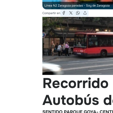
Línea N2 Zaragoza paradas
- Soy de Zaragoza
Compartir en
Recorrido 
Autobús d
SENTIDO PARQUE GOYA- CENT