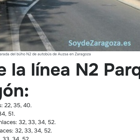
arada del búho N2 de autobús de Auzsa en Zaragoza
 la línea N2 Par
gón:
: 22, 35, 40.
4, 51.
laces: 32, 33, 34, 52.
ces: 32, 33, 34, 52.
 33, 34, 52.