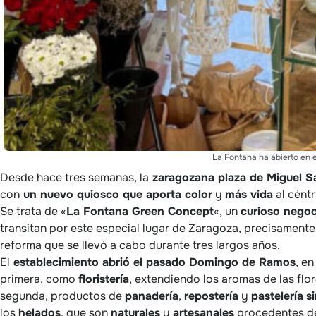
La Fontana ha abierto en 
Desde hace tres semanas, la
zaragozana plaza de Miguel S
con
un nuevo quiosco que aporta color
y
más vida
al cént
Se trata de «
La Fontana Green Concept
«, un
curioso negoc
transitan por este especial lugar de Zaragoza, precisament
reforma que se llevó a cabo durante tres largos años.
El
establecimiento abrió el pasado Domingo de Ramos
, e
primera, como
floristería
, extendiendo los aromas de las flor
segunda, productos de
panadería
,
repostería
y
pastelería
s
los
helados
, que son
naturales
y
artesanales
procedentes de