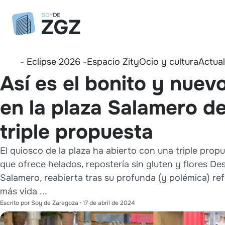
- Eclipse 2026 -
Espacio Zity
Ocio y cultura
Actua
Así es el bonito y nuev
en la plaza Salamero d
triple propuesta
El quiosco de la plaza ha abierto con una triple prop
que ofrece helados, repostería sin gluten y flores D
Salamero, reabierta tras su profunda (y polémica) r
más vida ...
Escrito por
Soy de Zaragoza
·
17 de abril de 2024