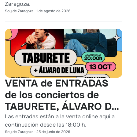
Zaragoza.
Soy de Zaragoza
·
1 de agosto de 2026
VENTA de ENTRADAS
de los conciertos de
TABURETE, ÁLVARO DE
LUNA y HEY KID en
Las entradas están a la venta online aquí a
continuación desde las 18:00 h.
Zaragoza
Soy de Zaragoza
·
25 de junio de 2026