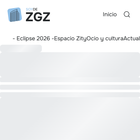
Inicio
- Eclipse 2026 -
Espacio Zity
Ocio y cultura
Actua