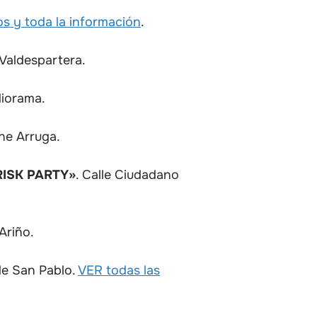
os y toda la información
.
Valdespartera.
diorama.
ne Arruga.
RISK PARTY»
. Calle Ciudadano
Ariño.
de San Pablo.
VER todas las