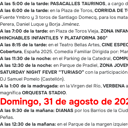
A las 5:00 de la tarde:
PASACALLES TAURINOS
, a cargo 
A las 6:00 de la tarde:
en la Plaza de Toros,
CORRIDA DE 
Fuente Ymbro y 3 toros de Santiago Domecq, para los mata
Perera, Daniel Luque y Borja Jiménez.
A las 7:00 de la tarde:
en Plaza de Toros Vieja,
ZONA INFA
HINCHABLES INFANTILES Y PLATAFORMA 360º
A las 8:15 de la tarde:
en el Teatro Bellas Artes,
CINE ESPEC
Cobertura
, España 2025. Comedia Familiar Dirigida por: Mar
A las 11:30 de la noche:
en el Parking de la Catedral,
COMPL
A las 12:30 de la noche:
en Parque de Pradiel,
ZONA JOVE
SATURDAY NIGHT FEVER “TURIASO”
con la participación
DJ Samuel Pomelo (Castellón).
A la 1:00 de la madrugada:
en la Virgen del Río,
VERBENA
a
magnífica
ORQUESTA STADIO
.
Domingo, 31 de agosto de 20
A las 9:30 de la mañana:
DIANAS
por los Barrios de la Ciud
Peñas.
A las 12:30 de la mañana:
en el Parque de la margen izquie