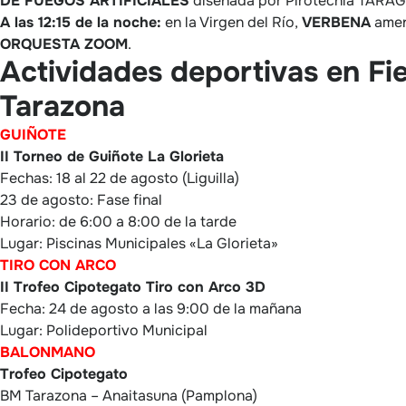
DE FUEGOS ARTIFICIALES
diseñada por Pirotecnia TAR
A las 12:15 de la noche:
en la Virgen del Río,
VERBENA
amen
ORQUESTA ZOOM
.
Actividades deportivas en Fi
Tarazona
GUIÑOTE
II Torneo de Guiñote La Glorieta
Fechas: 18 al 22 de agosto (Liguilla)
23 de agosto: Fase final
Horario: de 6:00 a 8:00 de la tarde
Lugar: Piscinas Municipales «La Glorieta»
TIRO CON ARCO
II Trofeo Cipotegato Tiro con Arco 3D
Fecha: 24 de agosto a las 9:00 de la mañana
Lugar: Polideportivo Municipal
BALONMANO
Trofeo Cipotegato
BM Tarazona – Anaitasuna (Pamplona)