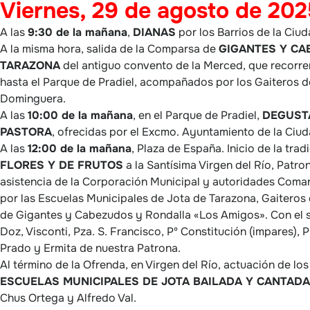
Viernes, 29 de agosto de 202
A las
9:30 de la mañana
,
DIANAS
por los Barrios de la Ciud
A la misma hora, salida de la Comparsa de
GIGANTES Y CA
TARAZONA
del antiguo convento de la Merced, que recorrerá
hasta el Parque de Pradiel, acompañados por los Gaiteros d
Dominguera.
A las
10:00 de la mañana
, en el Parque de Pradiel,
DEGUSTA
PASTORA
, ofrecidas por el Excmo. Ayuntamiento de la Ciud
A las
12:00 de la mañana
, Plaza de España. Inicio de la trad
FLORES Y DE FRUTOS
a la Santísima Virgen del Río, Patro
asistencia de la Corporación Municipal y autoridades Com
por las Escuelas Municipales de Jota de Tarazona, Gaitero
de Gigantes y Cabezudos y Rondalla «Los Amigos». Con el s
Doz, Visconti, Pza. S. Francisco, Pº Constitución (impares), 
Prado y Ermita de nuestra Patrona.
Al término de la Ofrenda, en Virgen del Río, actuación de lo
ESCUELAS MUNICIPALES DE JOTA BAILADA Y CANTADA
Chus Ortega y Alfredo Val.