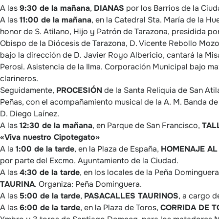
A las
9:30 de la mañana
,
DIANAS
por los Barrios de la Ciud
A las
11:00 de la mañana
, en la Catedral Sta. María de la Hu
honor de S. Atilano, Hijo y Patrón de Tarazona, presidida por
Obispo de la Diócesis de Tarazona, D. Vicente Rebollo Mozo
bajo la dirección de D. Javier Royo Albericio, cantará la Mis
Perosi. Asistencia de la Ilma. Corporación Municipal bajo m
clarineros.
Seguidamente,
PROCESIÓN
de la Santa Reliquia de San Atil
Peñas, con el acompañamiento musical de la A. M. Banda de 
D. Diego Laínez.
A las
12:30 de la mañana
, en Parque de San Francisco,
TAL
«Viva nuestro Cipotegato»
A la
1:00 de la tarde
, en la Plaza de España,
HOMENAJE AL 
por parte del Excmo. Ayuntamiento de la Ciudad.
A las
4:30 de la tarde
, en los locales de la Peña Dominguer
TAURINA
. Organiza: Peña Dominguera.
A las
5:00 de la tarde
,
PASACALLES TAURINOS
, a cargo d
A las
6:00 de la tarde
, en la Plaza de Toros,
CORRIDA DE 