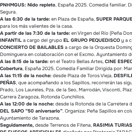
PNHMGUS: Nido repleto
, España 2025. Comedia familiar. D
Segura.
A las 6:30 de la tarde:
en Plaza de España,
SUPER PARQUE
para los más valientes de la casa.
A partir de las 7:30 de la tarde:
en Virgen del Río (Peña Do
INFANTIL
a cargo del grupo
EL GRUPO PEQUEDISCO
y a c
CONCIERTO DE BAILABLES
a cargo de la Orquesta Doming
Dominguera en colaboración con el Excmo. Ayuntamiento d
A las 8:15 de la tarde:
en el Teatro Bellas Artes,
CINE ESPEC
Cobertura
, España 2025. Comedia Familiar Dirigida por: Mar
A las 11:15 de la noche:
desde Plaza de Toros Vieja,
DESFIL
PEÑAS
, que acompañando a los Sapillos, recorrerán las sigu
Prado, Los Laureles, Pza. de la Seo, Marrodán, Visconti, Pla
Carrera Zaragoza, Rotonda Cunchillos.
A las 12:00 de la noche:
desde la Rotonda de la Carretera d
DEL SAPO “50 aniversario”
. Organiza: Peña Sapillos en co
Ayuntamiento de Tarazona.
Seguidamente,
desde Terrenos de Fitena,
RASIMIA TURIA