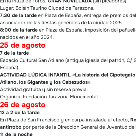
En la Plaza de Toros,
GRAN NOVILLADA
(sin picadores).
Lugar: Bolsín Taurino Ciudad de Tarazona.
7:30 de la tarde
en Plaza de España, entrega de premios del
anunciador de las fiestas generales de la ciudad 2025.
8:00 de la tarde
en Plaza de España, imposición del pañueli
nacidos en el año 2024.
25 de agosto
7 de la tarde
Espacio Cultural San Atilano (antigua iglesia del patrón, C/ 
España).
ACTIVIDAD LÚDICA INFANTIL «La historia del Cipotegato
Atilano, los Gigantes y los Cabezudos»
.
Actividad gratuita y sin reserva previa.
Organiza: Fundación Tarazona Monumental.
26 de agosto
12 a 2 de la tarde
En Plaza de San Francisco y en carpa instalada al efecto,
Re
antirrobo
por parte de la Dirección General de Juventud de
11 de la noche