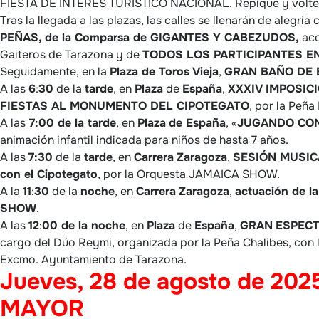
FIESTA DE INTERÉS TURÍSTICO NACIONAL. Repique y volt
Tras la llegada a las plazas, las calles se llenarán de alegría 
PEÑAS, de la Comparsa de GIGANTES Y CABEZUDOS,
aco
Gaiteros de Tarazona y de
TODOS LOS PARTICIPANTES E
Seguidamente, en la
Plaza de Toros Vieja
,
GRAN BAÑO DE
A las
6
:
30
de la
tarde
, en
Plaza
de
España
,
XXXIV IMPOSIC
FIESTAS AL MONUMENTO DEL CIPOTEGATO
, por la Peñ
A las
7:00 de la tarde
, en
Plaza
de España
, «
JUGANDO CON
animación infantil indicada para niños de hasta 7 años.
A las
7:30
de la
tarde
, en
Carrera
Zaragoza
,
SESIÓN MUSIC
con el Cipotegato
, por la Orquesta JAMAICA SHOW.
A la
11
:
30
de la
noche
, en
Carrera
Zaragoza
,
actuación de l
SHOW
.
A las
12
:
00 de la noche
, en
Plaza
de
España
,
GRAN
ESPEC
cargo del Dúo Reymi, organizada por la Peña Chalibes, con 
Excmo. Ayuntamiento de Tarazona.
Jueves, 28 de agosto de 2025
MAYOR