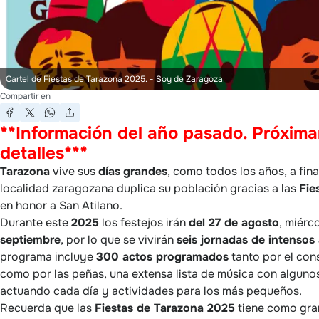
Cartel de Fiestas de Tarazona 2025.
- Soy de Zaragoza
Compartir en
**Información del año pasado. Próxim
detalles***
Tarazona
vive sus
días
grandes
, como todos los años, a fin
localidad zaragozana duplica su población gracias a las
Fie
en honor a San Atilano.
Durante este
2025
los festejos irán
del 27 de agosto
, miérc
septiembre
, por lo que se vivirán
seis jornadas de intensos 
programa incluye
300 actos programados
tanto por el con
como por las peñas, una extensa lista de música con algunos
actuando cada día y actividades para los más pequeños.
Recuerda que las
Fiestas de Tarazona 2025
tiene como gran