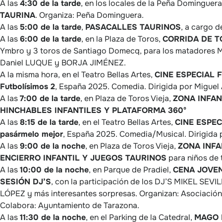
A las
4:30 de la tarde
, en los locales de la Peña Dominguer
TAURINA
. Organiza: Peña Dominguera.
A las
5:00 de la tarde
,
PASACALLES TAURINOS
, a cargo d
A las
6:00 de la tarde
, en la Plaza de Toros,
CORRIDA DE 
Ymbro y 3 toros de Santiago Domecq, para los matadores 
Daniel LUQUE y BORJA JIMÉNEZ.
A la misma hora, en el Teatro Bellas Artes,
CINE ESPECIAL F
Futbolísimos 2
, España 2025. Comedia. Dirigida por Miguel
A las
7:00 de la tarde
, en Plaza de Toros Vieja,
ZONA INFAN
HINCHABLES INFANTILES Y PLATAFORMA 360º
A las
8:15 de la tarde
, en el Teatro Bellas Artes,
CINE ESPEC
pasármelo mejor
, España 2025. Comedia/Musical. Dirigida 
A las
9:00 de la noche
, en Plaza de Toros Vieja,
ZONA INFA
ENCIERRO INFANTIL Y JUEGOS TAURINOS
para niños de 
A las
10:00 de la noche
, en Parque de Pradiel,
CENA JOVEN
SESIÓN DJ’S
, con la participación de los DJ’S MIKEL SEV
LÓPEZ y más interesantes sorpresas. Organizan: Asociació
Colabora: Ayuntamiento de Tarazona.
A las
11:30 de la noche
, en el Parking de la Catedral,
MAGO 