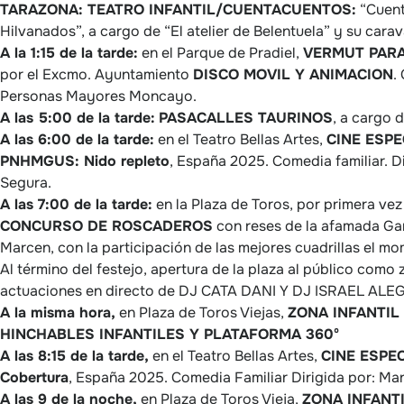
TARAZONA: TEATRO INFANTIL/CUENTACUENTOS:
“Cuent
Hilvanados”, a cargo de “El atelier de Belentuela” y su carav
A la 1:15 de la tarde:
en el Parque de Pradiel,
VERMUT PARA
por el Excmo. Ayuntamiento
DISCO MOVIL Y ANIMACION
.
Personas Mayores Moncayo.
A las 5:00 de la tarde:
PASACALLES TAURINOS
, a cargo 
A las 6:00 de la tarde:
en el Teatro Bellas Artes,
CINE ESPE
PNHMGUS: Nido repleto
, España 2025. Comedia familiar. D
Segura.
A las 7:00 de la tarde:
en la Plaza de Toros, por primera vez
CONCURSO DE ROSCADEROS
con reses de la afamada G
Marcen, con la participación de las mejores cuadrillas el m
Al término del festejo, apertura de la plaza al público como
actuaciones en directo de DJ CATA DANI Y DJ ISRAEL ALE
A la misma hora,
en Plaza de Toros Viejas,
ZONA INFANTIL
HINCHABLES INFANTILES Y PLATAFORMA 360º
A las 8:15 de la tarde,
en el Teatro Bellas Artes,
CINE ESPEC
Cobertura
, España 2025. Comedia Familiar Dirigida por: Mar
A las 9 de la noche,
en Plaza de Toros Vieja,
ZONA INFANT