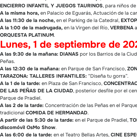
ENCIERRO INFANTIL Y JUEGOS TAURINOS
, para niños de
A la misma hora,
en Palacio de Eguarás, Actuación de la c
A las 11:30 de la noche,
en el Parking de la Catedral,
EXTOP
A la 1:00 de la madrugada,
en la Virgen del Río,
VERBENA
a
ORQUESTA PLATINUM
.
Lunes, 1 de septiembre de 20
A las 9:30 de la mañana:
DIANAS
por los Barrios de la Ciud
Peñas.
A las 12:30 de la mañana:
en Parque de San Francisco,
ZON
TARAZONA: TALLERES INFANTILES:
“Diseña tu gorra”.
A la 1 de la tarde:
en Plaza de San Francisco,
CONCENTRAC
DE LAS PEÑAS DE LA CIUDAD
, posterior desfile por el ce
Parque de Pradiel.
A las 2 de la tarde:
Concentración de las Peñas en el Parque 
tradicional
COMIDA DE HERMANDAD
.
A partir de las 5:30 de la tarde:
en el Parque de Pradiel,
TO
discomóvil OsMo Show
.
A las 6:00 de la tarde:
en el Teatro Bellas Artes,
CINE ESPE