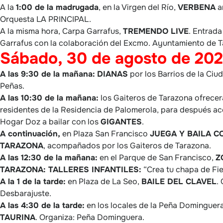
A la
1:00 de la madrugada
, en la Virgen del Río,
VERBENA
a
Orquesta LA PRINCIPAL.
A la misma hora, Carpa Garrafus,
TREMENDO LIVE
. Entrada
Garrafus con la colaboración del Excmo. Ayuntamiento de T
Sábado, 30 de agosto de 20
A las 9:30 de la mañana:
DIANAS
por los Barrios de la Ciud
Peñas.
A las 10:30 de la mañana:
los Gaiteros de Tarazona ofrecer
residentes de la Residencia de Palomerola, para después ace
Hogar Doz a bailar con los
GIGANTES
.
A continuación,
en Plaza San Francisco
JUEGA Y BAILA C
TARAZONA
, acompañados por los Gaiteros de Tarazona.
A las 12:30 de la mañana:
en el Parque de San Francisco,
Z
TARAZONA: TALLERES INFANTILES:
“Crea tu chapa de Fie
A la 1 de la tarde:
en Plaza de La Seo,
BAILE DEL CLAVEL
.
Desbarajuste.
A las 4:30 de la tarde:
en los locales de la Peña Dominguer
TAURINA
. Organiza: Peña Dominguera.