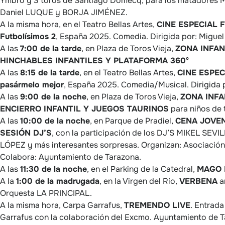
Ymbro y 3 toros de Santiago Domecq, para los matadores 
Daniel LUQUE y BORJA JIMÉNEZ.
A la misma hora, en el Teatro Bellas Artes,
CINE ESPECIAL F
Futbolísimos 2
, España 2025. Comedia. Dirigida por: Migue
A las
7:00 de la tarde
, en Plaza de Toros Vieja,
ZONA INFAN
HINCHABLES INFANTILES Y PLATAFORMA 360º
A las
8:15 de la tarde
, en el Teatro Bellas Artes,
CINE ESPEC
pasármelo mejor
, España 2025. Comedia/Musical. Dirigida 
A las
9:00 de la noche
, en Plaza de Toros Vieja,
ZONA INFA
ENCIERRO INFANTIL Y JUEGOS TAURINOS
para niños de 
A las
10:00 de la noche
, en Parque de Pradiel,
CENA JOVEN
SESIÓN DJ’S
, con la participación de los DJ’S MIKEL SEV
LÓPEZ y más interesantes sorpresas. Organizan: Asociació
Colabora: Ayuntamiento de Tarazona.
A las
11:30 de la noche
, en el Parking de la Catedral,
MAGO 
A la
1:00 de la madrugada
, en la Virgen del Río,
VERBENA
a
Orquesta LA PRINCIPAL.
A la misma hora, Carpa Garrafus,
TREMENDO LIVE
. Entrada
Garrafus con la colaboración del Excmo. Ayuntamiento de T