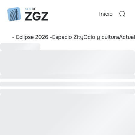
Inicio
- Eclipse 2026 -
Espacio Zity
Ocio y cultura
Actua