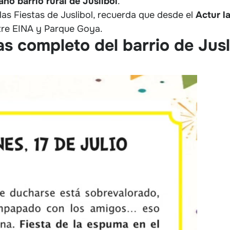
no barrio rural de Juslibol
.
 las Fiestas de Juslibol, recuerda que desde el
Actur l
ntre EINA y Parque Goya.
s completo del barrio de Jus