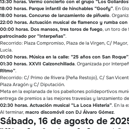
13:30 horas.
Vermú concierto con el grupo “Los Goliardos
18:00 horas.
Parque infantil de hinchables “Goofy”
. En Glo
18:00 horas.
Concurso de lanzamiento de piñuelo
. Organi
22:00 horas.
Actuación musical de flamenco y rumba con
00:00 horas.
Dos mansos, tres toros de fuego
, un toro de
patrocinado por “Interpeñas”
.
Recorrido: Plaza Compromiso, Plaza de la Virgen, C/ Mayor,
Lucía.
01:00 horas.
Música en la calle: “25 años con San Roque”
01:30 horas.
XXVII Calzonchillada
. Organizada por Interp
Ritmo”
.
Recorrido: C/ Primo de Rivera (Peña Restojo), C/ San Vicent
Plaza Aragón y C/ Diputación.
Meta en la explanada de los pabellones polideportivos munic
entrega de premios a las mejores travesías y lanzamiento d
02:30 horas.
Actuación musical “La Loca Histeria”
. En la 
Al terminar,
macro discomóvil con DJ Álvaro Gómez
.
Sábado, 16 de agosto de 202