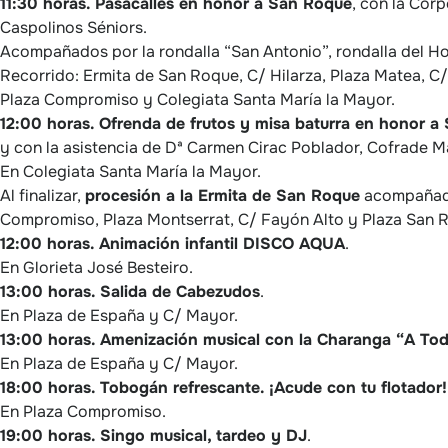
11:30 horas.
Pasacalles en honor a San Roque
, con la Corp
Caspolinos Séniors.
Acompañados por la rondalla “San Antonio”, rondalla del Ho
Recorrido: Ermita de San Roque, C/ Hilarza, Plaza Matea, C/
Plaza Compromiso y Colegiata Santa María la Mayor.
12:00 horas.
Ofrenda de frutos y misa baturra en honor a
y con la asistencia de Dª Carmen Cirac Poblador, Cofrade 
En Colegiata Santa María la Mayor.
Al finalizar,
procesión a la Ermita de San Roque
acompañado
Compromiso, Plaza Montserrat, C/ Fayón Alto y Plaza San 
12:00 horas.
Animación infantil DISCO AQUA
.
En Glorieta José Besteiro.
13:00 horas.
Salida de Cabezudos
.
En Plaza de España y C/ Mayor.
13:00 horas.
Amenización musical con la Charanga “A To
En Plaza de España y C/ Mayor.
18:00 horas.
Tobogán refrescante. ¡Acude con tu flotador!
En Plaza Compromiso.
19:00 horas.
Singo musical, tardeo y DJ
.