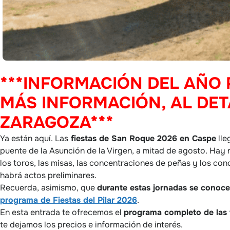
***INFORMACIÓN DEL AÑO
MÁS INFORMACIÓN, AL DET
ZARAGOZA***
Ya están aquí. Las
fiestas de San Roque 2026 en Caspe
lle
puente de la Asunción de la Virgen, a mitad de agosto. Hay
los toros, las misas, las concentraciones de peñas y los conc
habrá actos preliminares.
Recuerda, asimismo, que
durante estas jornadas se conocen
programa de Fiestas del Pilar 2026
.
En esta entrada te ofrecemos el
programa completo de las
te dejamos los precios e información de interés.