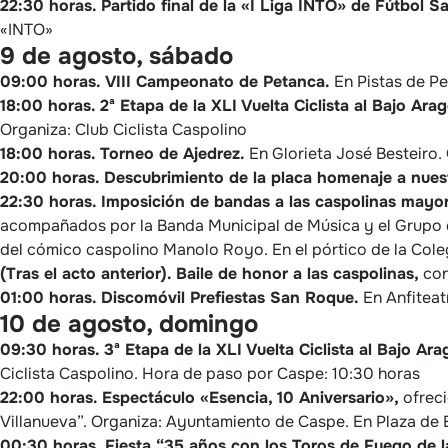
22:30 horas.
Partido final de la «I Liga INTO» de Fútbol Sa
«INTO»
9 de agosto, sábado
09:00 horas.
VIII Campeonato de Petanca.
En Pistas de Pe
18:00 horas.
2ª Etapa de la XLI Vuelta Ciclista al Bajo Ara
Organiza: Club Ciclista Caspolino
18:00 horas.
Torneo de Ajedrez.
En Glorieta José Besteiro.
20:00 horas.
Descubrimiento de la placa homenaje a nue
22:30 horas.
Imposición de bandas a las caspolinas mayore
acompañados por la Banda Municipal de Música y el Grupo de
del cómico caspolino Manolo Royo. En el pórtico de la Cole
(Tras el acto anterior).
Baile de honor a las caspolinas,
con
01:00 horas.
Discomóvil Prefiestas San Roque.
En Anfiteat
10 de agosto, domingo
09:30 horas.
3ª Etapa de la XLI Vuelta Ciclista al Bajo Ar
Ciclista Caspolino. Hora de paso por Caspe: 10:30 horas
22:00 horas.
Espectáculo «Esencia, 10 Aniversario»,
ofreci
Villanueva”. Organiza: Ayuntamiento de Caspe. En Plaza de
00:30 horas.
Fiesta “35 años con los Toros de Fuego de l