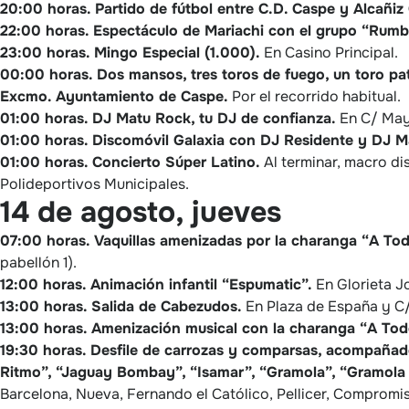
20:00 horas.
Partido de fútbol entre C.D. Caspe y Alcañiz 
22:00 horas.
Espectáculo de Mariachi con el grupo “Rumbo
23:00 horas.
Mingo Especial (1.000).
En Casino Principal.
00:00 horas.
Dos mansos, tres toros de fuego, un toro pa
Excmo. Ayuntamiento de Caspe.
Por el recorrido habitual.
01:00 horas.
DJ Matu Rock, tu DJ de confianza.
En C/ Mayo
01:00 horas.
Discomóvil Galaxia con DJ Residente y DJ 
01:00 horas.
Concierto Súper Latino.
Al terminar, macro di
Polideportivos Municipales.
14 de agosto, jueves
07:00 horas.
Vaquillas amenizadas por la charanga “A To
pabellón 1).
12:00 horas.
Animación infantil “Espumatic”.
En Glorieta J
13:00 horas.
Salida de Cabezudos.
En Plaza de España y C
13:00 horas.
Amenización musical con la charanga “A Tod
19:30 horas.
Desfile de carrozas y comparsas, acompañad
Ritmo”, “Jaguay Bombay”, “Isamar”, “Gramola”, “Gramola 
Barcelona, Nueva, Fernando el Católico, Pellicer, Compromi