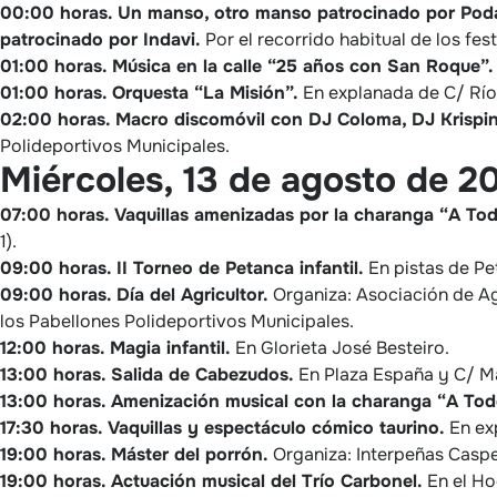
00:00 horas.
Un manso, otro manso patrocinado por Poda 
patrocinado por Indavi.
Por el recorrido habitual de los fest
01:00 horas.
Música en la calle “25 años con San Roque”.
01:00 horas.
Orquesta “La Misión”.
En explanada de C/ Río 
02:00 horas.
Macro discomóvil con DJ Coloma, DJ Krispin
Polideportivos Municipales.
Miércoles, 13 de agosto de 2
07:00 horas.
Vaquillas amenizadas por la charanga “A To
1).
09:00 horas.
II Torneo de Petanca infantil.
En pistas de Pe
09:00 horas.
Día del Agricultor.
Organiza: Asociación de A
los Pabellones Polideportivos Municipales.
12:00 horas.
Magia infantil.
En Glorieta José Besteiro.
13:00 horas.
Salida de Cabezudos.
En Plaza España y C/ M
13:00 horas.
Amenización musical con la charanga “A Tod
17:30 horas.
Vaquillas y espectáculo cómico taurino.
En exp
19:00 horas.
Máster del porrón.
Organiza: Interpeñas Casp
19:00 horas.
Actuación musical del Trío Carbonel.
En el Hog