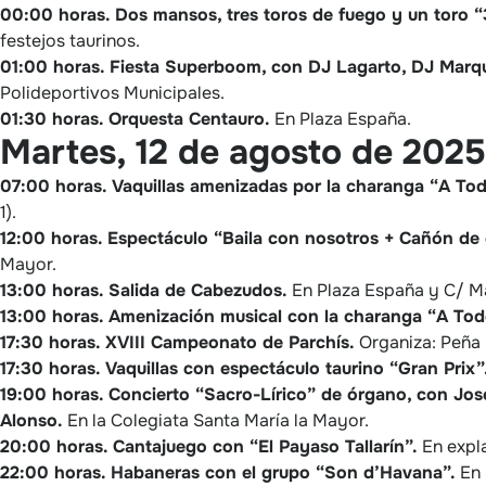
00:00 horas.
Dos mansos, tres toros de fuego y un toro “
festejos taurinos.
01:00 horas.
Fiesta Superboom, con DJ Lagarto, DJ Marq
Polideportivos Municipales.
01:30 horas.
Orquesta Centauro.
En Plaza España.
Martes, 12 de agosto de 2025
07:00 horas.
Vaquillas amenizadas por la charanga “A To
1).
12:00 horas.
Espectáculo “Baila con nosotros + Cañón de
Mayor.
13:00 horas.
Salida de Cabezudos.
En Plaza España y C/ M
13:00 horas.
Amenización musical con la charanga “A Tod
17:30 horas.
XVIII Campeonato de Parchís.
Organiza: Peña 
17:30 horas.
Vaquillas con espectáculo taurino “Gran Prix”
19:00 horas.
Concierto “Sacro-Lírico” de órgano, con José 
Alonso.
En la Colegiata Santa María la Mayor.
20:00 horas.
Cantajuego con “El Payaso Tallarín”.
En expla
22:00 horas.
Habaneras con el grupo “Son d’Havana”.
En 