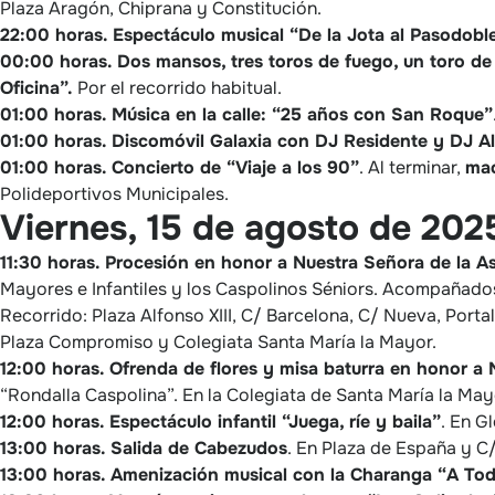
Plaza Aragón, Chiprana y Constitución.
22:00 horas.
Espectáculo musical “De la Jota al Pasodoble
00:00 horas.
Dos mansos, tres toros de fuego, un toro de
Oficina”.
Por el recorrido habitual.
01:00 horas.
Música en la calle: “25 años con San Roque”
01:00 horas.
Discomóvil Galaxia con DJ Residente y DJ A
01:00 horas.
Concierto de “Viaje a los 90”
. Al terminar,
mac
Polideportivos Municipales.
Viernes, 15 de agosto de 202
11:30 horas.
Procesión en honor a Nuestra Señora de la As
Mayores e Infantiles y los Caspolinos Séniors. Acompañados
Recorrido: Plaza Alfonso XIII, C/ Barcelona, C/ Nueva, Portal
Plaza Compromiso y Colegiata Santa María la Mayor.
12:00 horas.
Ofrenda de flores y misa baturra en honor a 
“Rondalla Caspolina”. En la Colegiata de Santa María la Ma
12:00 horas.
Espectáculo infantil “Juega, ríe y baila”
. En G
13:00 horas.
Salida de Cabezudos
. En Plaza de España y C
13:00 horas.
Amenización musical con la Charanga “A To