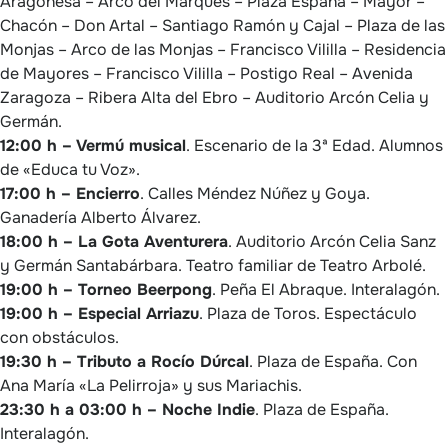
Aragonesa – Arco del Marqués – Plaza España – Mayor –
Chacón – Don Artal – Santiago Ramón y Cajal – Plaza de las
Monjas – Arco de las Monjas – Francisco Vililla – Residencia
de Mayores – Francisco Vililla – Postigo Real – Avenida
Zaragoza – Ribera Alta del Ebro – Auditorio Arcón Celia y
Germán.
12:00 h – Vermú musical
. Escenario de la 3ª Edad. Alumnos
de «Educa tu Voz».
17:00 h – Encierro
. Calles Méndez Núñez y Goya.
Ganadería Alberto Álvarez.
18:00 h – La Gota Aventurera
. Auditorio Arcón Celia Sanz
y Germán Santabárbara. Teatro familiar de Teatro Arbolé.
19:00 h – Torneo Beerpong
. Peña El Abraque. Interalagón.
19:00 h – Especial Arriazu
. Plaza de Toros. Espectáculo
con obstáculos.
19:30 h – Tributo a Rocío Dúrcal
. Plaza de España. Con
Ana María «La Pelirroja» y sus Mariachis.
23:30 h a 03:00 h – Noche Indie
. Plaza de España.
Interalagón.