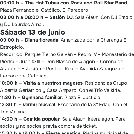
00:00 h – The Hot Tubes con Rock and Roll Star Band
.
Plaza Fernando el Católico, El Paradero.
03:00 h a 08:00 h – Sesión DJ
. Sala Alaun. Con DJ Embid
y DJ Lourdes Arnal.
Sábado 13 de junio
09:00 h – Diana floreada
. Amenizada por la Charanga El
Estropicio.
Recorrido: Parque Tierno Galván – Pedro IV – Monasterio de
Piedra – Juan XXIII – Don Blasco de Alagón – Corona de
Aragón – Estación – Postigo Real – Avenida Zaragoza –
Fernando el Católico.
10:00 h – Visita a nuestros mayores
. Residencias Grupo
Albertia Geriátrico y Casa Amparo. Con el Trío Valkiria.
11:30 h – Gymkana familiar
. Plaza El Justicia.
12:30 h – Vermú musical
. Escenario de la 3ª Edad. Con el
Trío Valkiria.
14:00 h – Comida popular
. Sala Alaun. Interalagón. Para
socios y no socios previa compra de ticket.
15:30 h a 19:00 h – Fiesta acuática
. Piscina municipal de