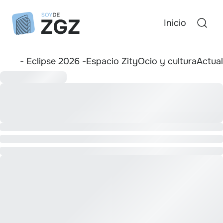
Inicio
- Eclipse 2026 -
Espacio Zity
Ocio y cultura
Actua