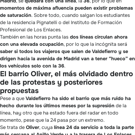
Madrid
, se
quedará con una línea
, la
36
, por lo que en
momentos de máxima afluencia pueden existir problemas
de saturación
. Sobre todo, cuando salgan los estudiantes
de la residencia Pignatelli o del Instituto de Formación
Profesional de Los Enlaces.
También en las horas punta las
dos líneas circulan ahora
con una elevada ocupación
, por lo que la incógnita será
saber si todos los viajeros que salen de Valdefierro y se
dirigen hacia la avenida de Madrid van a tener “hueco” en
los vehículos solo con la 36
.
El barrio Oliver, el más olvidado dentro
de las protestas y posteriores
propuestas
Pese a que
Valdefierro ha sido el barrio que más ruido ha
hecho durante los últimos meses por la supresión
de la
línea, hay otro que ha estado fuera del radar en todo
momento, pese que la 24 pasa por un extremo.
Se trata de
Oliver
, cuya
línea 24 da servicio a toda la parte
más cercana al Anillo Verde y a la trasera de Los Enlaces
,