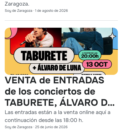
Zaragoza.
Soy de Zaragoza
·
1 de agosto de 2026
VENTA de ENTRADAS
de los conciertos de
TABURETE, ÁLVARO DE
LUNA y HEY KID en
Las entradas están a la venta online aquí a
continuación desde las 18:00 h.
Zaragoza
Soy de Zaragoza
·
25 de junio de 2026