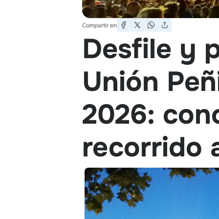
Compartir en
Desfile y 
Unión Peñi
2026: cono
recorrido 