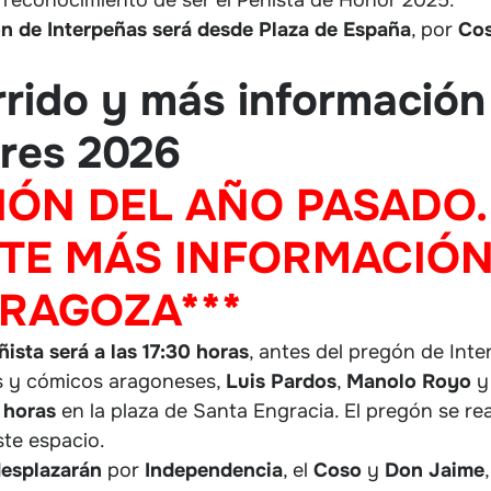
ón de Interpeñas será desde Plaza de España
, por
Co
rrido y más información
ares 2026
IÓN DEL AÑO PASADO.
E MÁS INFORMACIÓN,
ARAGOZA***
ista será a las 17:30 horas
, antes del pregón de Int
s y cómicos aragoneses,
Luis
Pardos
,
Manolo
Royo
 horas
en la plaza de Santa Engracia. El pregón se re
ste espacio.
esplazarán
por
Independencia
, el
Coso
y
Don
Jaime