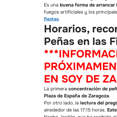
Es una
buena forma de arrancar l
fuegos artificiales y los principa
fiestas
.
Horarios, reco
Peñas en las F
***INFORMAC
PRÓXIMAMENT
EN SOY DE Z
La primera
concentración de peña
Plaza de España de Zaragoza
.
Por otro lado, la
lectura del preg
alrededor de las 17:15 horas.
Este
Nacho Jordán, que ha recibido el