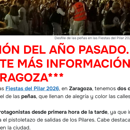
Desfile de las peñas en las Fiestas del Pilar 20
IÓN DEL AÑO PASADO.
E MÁS INFORMACIÓN,
ARAGOZA***
las
Fiestas del Pilar 2026
, en
Zaragoza
, tenemos
dos
 el de las
peñas
, que llenan de alegría y color las cal
rotagonistas desde primera hora de la tarde
, ya que 
da el pistoletazo de salidas de los Pilares. Cabe desta
en la ciudad.