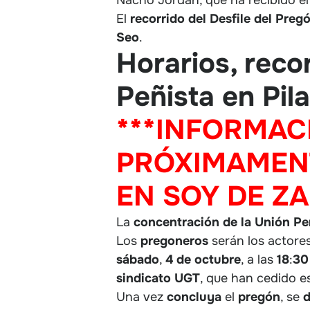
El
recorrido del Desfile del Preg
Seo
.
Horarios, reco
Peñista en Pil
***INFORMAC
PRÓXIMAMENT
EN SOY DE Z
La
concentración de la Unión Peñ
Los
pregoneros
serán los actore
sábado
,
4 de octubre
, a las
18
:
30
sindicato
UGT
, que han cedido e
Una vez
concluya
el
pregón
, se
d