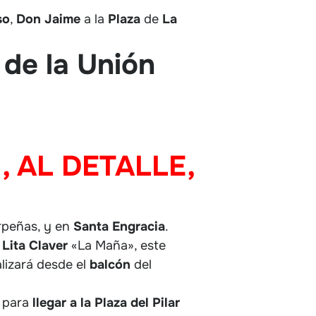
so
,
Don
Jaime
a la
Plaza
de
La
 de la Unión
 AL DETALLE,
erpeñas, y en
Santa
Engracia
.
y
Lita Claver
«La Maña», este
alizará desde el
balcón
del
, para
llegar a la Plaza del Pilar