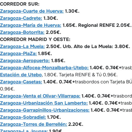
CORREDOR SUR:
Zaragoza-Cuarte de Huerva:
1.30€.
Zaragoza-Cadrete:
1.30€.
Zaragoza-María de Huerva:
1.65€. Regional RENFE 2.05€.
Zaragoza-Botorrita:
2.05€.
CORREDOR MADRID Y OESTE:
Zaragoza-La Muela:
2.50€. Urb. Alto de La Muela: 3.80€.
Zaragoza-PlaZa:
1.85€.
Zaragoza-Aeropuerto:
1.85€.
Zaragoza-Alfocea-Monzalbarba-Utebo:
1.40€. 0.74€+
tras
Estación de Utebo
, 1.80€. Tarjeta RENFE & Tú 0.96€.
Zaragoza-Casetas:
1.40€. 0.74€+
trasbordos con Tarjeta B
0.96€.
Zaragoza-Venta el Olivar-Villarrapa:
1.40€. 0.74€+
trasbord
Zaragoza-Urbanización San Lamberto:
1.40€. 0.74€+
trasb
Zaragoza-Garrapinillos-Urbanizaciones:
1.40€. 0.74€+
tras
Zaragoza-Sobradiel:
1.70€.
Zaragoza-Torres de Berrellén:
2.20€.
Zaragoza-La Joyosa:
1.90€.