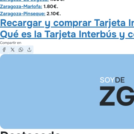
Zaragoza-Marlofa:
1.80€.
Zaragoza-Pinseque:
2.10€.
Recargar y comprar Tarjeta I
Qué es la Tarjeta Interbús y
Compartir en