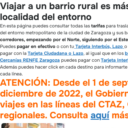
Viajar a un barrio rural es m
localidad del entorno
En esta página puedes consultar todas las
tarifas
para trasl
del entorno metropolitano de la ciudad de Zaragoza y sus ba
corredores, empezando por el Norte, siguiendo por el Este
Puedes
pagar en efectivo
o con tu
Tarjeta Interbús, Lazo
pagar con la
Tarjeta Ciudadana o Lazo
, al igual que en los
b
Cercanías RENFE Zaragoza
puedes pagar con
Tarjeta Inte
Además puedes hacer click en cada destino para informarte 
cada línea.
ATENCIÓN: Desde el 1 de sept
diciembre de 2022, el Gobier
viajes en las líneas del CTAZ
regionales.
Consulta
aquí
más 