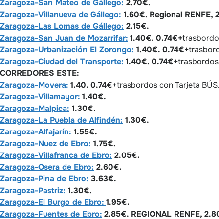
Zaragoza-San Mateo de Gállego:
2.70€.
Zaragoza-Villanueva de Gállego:
1.60€. Regional RENFE, 
Zaragoza-Las Lomas de Gállego:
2.15€.
Zaragoza-San Juan de Mozarrifar:
1.40€. 0.74€+
trasbordo
Zaragoza-Urbanización El Zorongo:
1.40€. 0.74€+
trasbor
Zaragoza-Ciudad del Transporte:
1.40€. 0.74€+
trasbordos
CORREDORES ESTE:
Zaragoza-Movera:
1.40. 0.74€
+trasbordos con Tarjeta BÚS
Zaragoza-Villamayor:
1.40€.
Zaragoza-Malpica:
1.30€.
Zaragoza-La Puebla de Alfindén:
1.30€.
Zaragoza-Alfajarín:
1.55€.
Zaragoza-Nuez de Ebro:
1.75€.
Zaragoza-Villafranca de Ebro:
2.05€.
Zaragoza-Osera de Ebro:
2.60€.
Zaragoza-Pina de Ebro:
3.63€.
Zaragoza-Pastriz:
1.30€.
Zaragoza-El Burgo de Ebro:
1.95€.
Zaragoza-Fuentes de Ebro:
2.85€. REGIONAL RENFE, 2.8