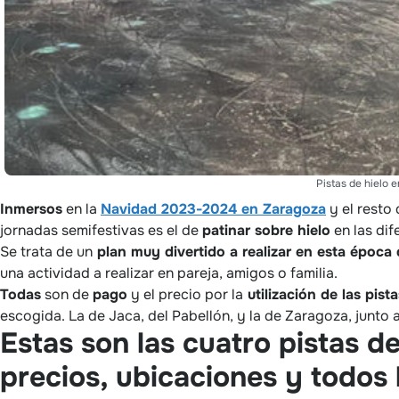
Pistas de hielo e
Inmersos
en la
Navidad 2023-2024 en Zaragoza
y el resto
jornadas semifestivas es el de
patinar sobre hielo
en las dif
Se trata de un
plan muy divertido a realizar en esta época
una actividad a realizar en pareja, amigos o familia.
Todas
son de
pago
y el precio por la
utilización de las pist
escogida. La de Jaca, del Pabellón, y la de Zaragoza, junto 
Estas son las cuatro pistas d
precios, ubicaciones y todos l