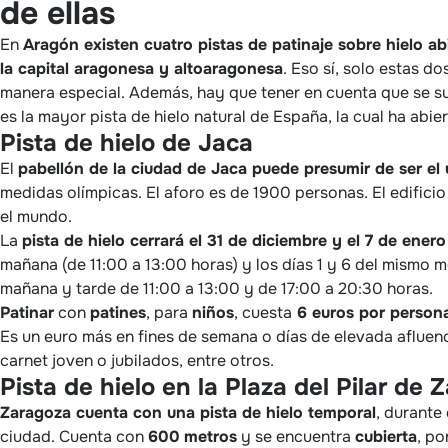
de ellas
En
Aragón existen cuatro pistas de patinaje sobre hielo 
la capital aragonesa y altoaragonesa
. Eso sí, solo estas d
manera especial. Además, hay que tener en cuenta que se sue
es la mayor pista de hielo natural de España, la cual ha abie
Pista de hielo de Jaca
El
pabellón de la ciudad de Jaca puede presumir de ser el 
medidas olímpicas. El aforo es de 1900 personas. El edificio
el mundo.
La
pista de hielo cerrará el 31 de diciembre y el 7 de ener
mañana (de 11:00 a 13:00 horas) y los días 1 y 6 del mismo m
mañana y tarde de 11:00 a 13:00 y de 17:00 a 20:30 horas.
Patinar
con
patines
, para
niños
, cuesta
6 euros por person
Es un euro más en fines de semana o días de elevada afluenc
carnet joven o jubilados, entre otros.
Pista de hielo en la Plaza del Pilar de 
Zaragoza cuenta con una pista de hielo temporal
, durante
ciudad. Cuenta con
600
metros
y se encuentra
cubierta
, po