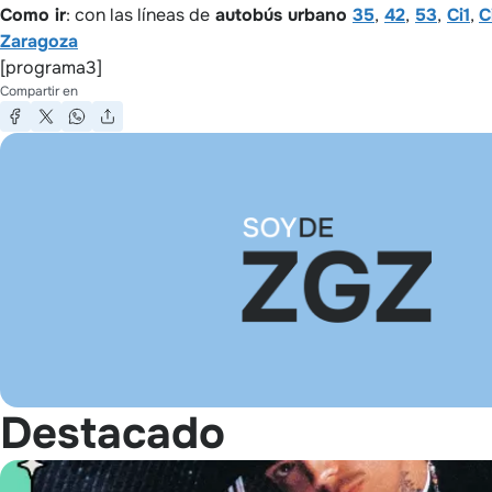
Como ir
: con las líneas de
autobús urbano
35
,
42
,
53
,
Ci1
,
C
Zaragoza
[programa3]
Compartir en
Destacado