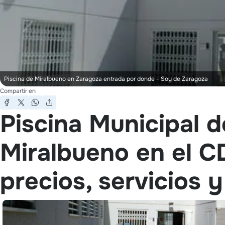
Piscina de Miralbueno en Zaragoza entrada por donde
- Soy de Zaragoza
Compartir en
Piscina Municipal d
Miralbueno en el C
precios, servicios y