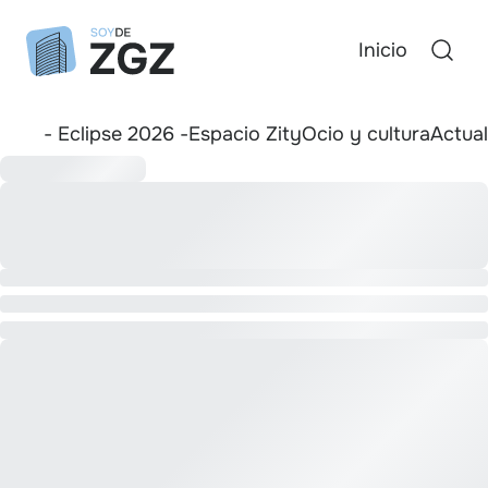
Inicio
- Eclipse 2026 -
Espacio Zity
Ocio y cultura
Actua