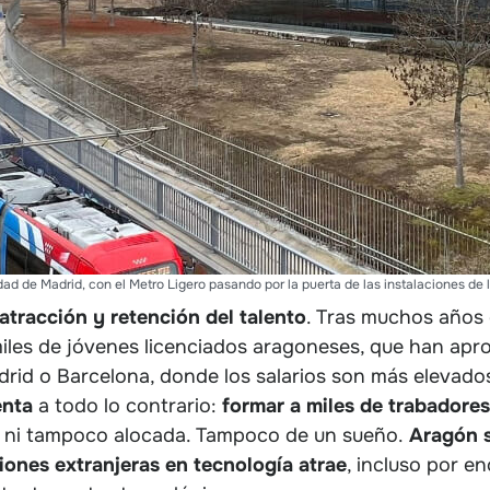
dad de Madrid, con el Metro Ligero pasando por la puerta de las instalaciones de 
 atracción y retención del talento
. Tras muchos años
les de jóvenes licenciados aragoneses, que han apr
rid o Barcelona, donde los salarios son más elevados
enta
a todo lo contrario:
formar a miles de trabadores
a ni tampoco alocada. Tampoco de un sueño.
Aragón s
iones extranjeras en tecnología atrae
, incluso por e