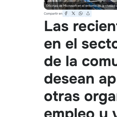
Oficinas de Microsoft en el entorno de la ciudad
Compartir en
Las recien
en el sect
de la com
desean ap
otras org
empleo y 