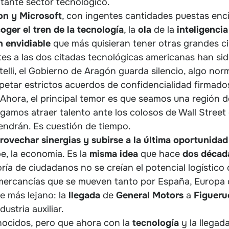
tante sector tecnológico.
on y Microsoft
, con ingentes cantidades puestas enc
oger el tren de la tecnología
, la
ola
de la
inteligencia
 envidiable
que más quisieran tener otras grandes c
ntes a las dos citadas tecnológicas americanas han s
atelli, el Gobierno de Aragón guarda silencio, algo no
etar estrictos acuerdos de confidencialidad firmado
 Ahora, el principal temor es que seamos una región 
gamos atraer talento ante los colosos de Wall Street
vendrán. Es cuestión de tiempo.
provechar sinergias y subirse a la última oportunid
be, la economía. Es la
misma
idea
que hace
dos
décad
ía de ciudadanos no se creían el potencial logístico
mercancías que se mueven tanto por España, Europa 
 más lejano: la
llegada
de
General Motors
a
Figueru
dustria auxiliar.
nocidos, pero que ahora con la
tecnología
y la llegad