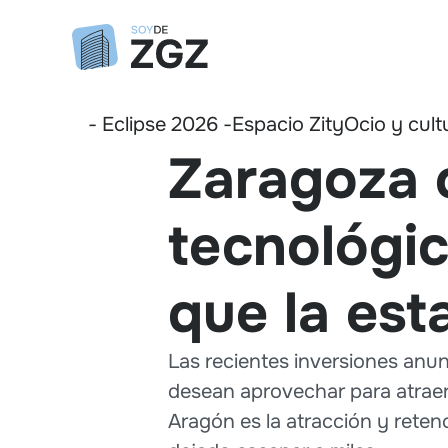
- Eclipse 2026 -
Espacio Zity
Ocio y cult
Zaragoza 
tecnológi
que la est
Las recientes inversiones anun
desean aprovechar para atraer 
Aragón es la atracción y rete