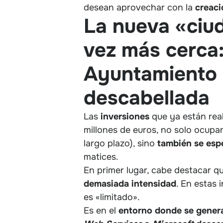
desean aprovechar con la
creaci
La nueva «ciu
vez más cerca:
Ayuntamiento 
descabellada
Las
inversiones
que ya están rea
millones de euros, no solo ocupa
largo plazo), sino
también se espe
matices.
En primer lugar, cabe destacar q
demasiada intensidad
. En estas 
es «limitado».
Es en el
entorno donde se genera