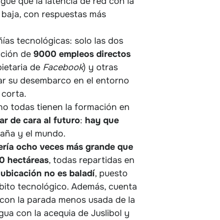
sigue que la latencia de red con la
s baja, con respuestas más
as tecnológicas: solo las dos
eación de
9000 empleos directos
pietaria de
Facebook
) y otras
ar su desembarco en el entorno
 corta.
no todas tienen la formación en
var de cara al futuro
:
hay que
paña y el mundo.
ería ocho veces más grande que
0 hectáreas
, todas repartidas en
a
ubicación
no es
baladí
, puesto
mbito tecnológico. Además, cuenta
 con la parada menos usada de la
agua con la acequia de Juslibol y