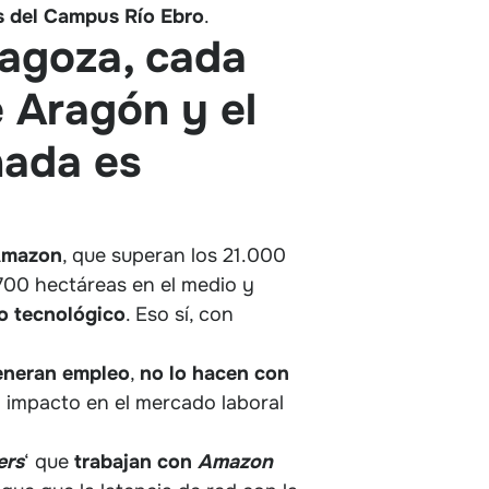
s del Campus Río Ebro
.
ragoza, cada
e Aragón y el
nada es
 Amazon
, que superan los 21.000
700 hectáreas en el medio y
o tecnológico
. Eso sí, con
neran empleo
,
no lo hacen con
el impacto en el mercado laboral
ers
‘ que
trabajan con
Amazon