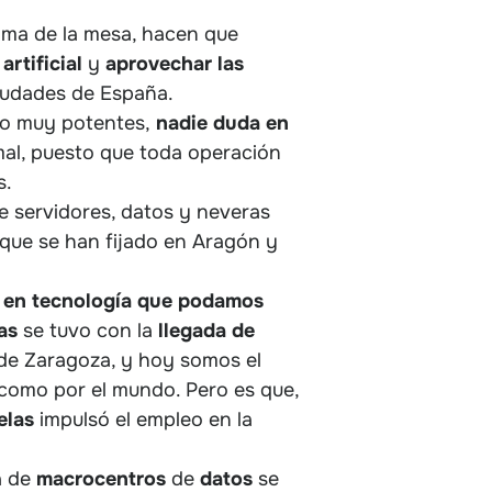
ima de la mesa, hacen que
artificial
y
aprovechar las
iudades de España.
ido muy potentes,
nadie duda en
rmal, puesto que toda operación
s.
de servidores, datos y neveras
 que se han fijado en Aragón y
ad en tecnología que podamos
as
se tuvo con la
llegada de
 de Zaragoza, y hoy somos el
como por el mundo. Pero es que,
elas
impulsó el empleo en la
a de
macrocentros
de
datos
se