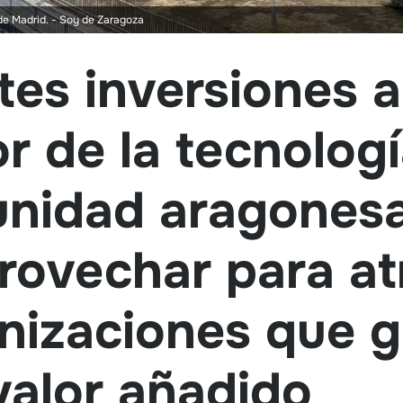
 de Madrid.
- Soy de Zaragoza
tes inversiones 
or de la tecnolog
unidad aragones
rovechar para at
anizaciones que 
valor añadido