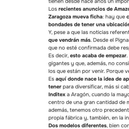
tienen desde hace años un impor
Los
recientes anuncios de Amaz
Zaragoza mueva ficha
: hay que
c
bondades de tener una ubicación
Y, pese a que las noticias refere
que vendrán más
. Desde el Pign
que no esté confirmada debe resp
Es decir,
esto acaba de empezar
.
gigantes y que, además, no consi
los que están por venir. Porque 
Es
aquí donde nace la idea de a
tener
para diversificar, más si ca
Inditex
a Aragón, cuando la mayor
centro de una gran cantidad de 
además, tenemos otro precedente
propia fábrica y, también, en la in
Dos modelos diferentes
, bien co