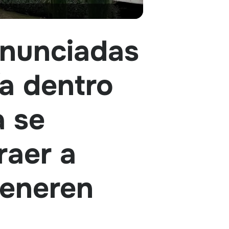
anunciadas
ía dentro
a se
raer a
generen