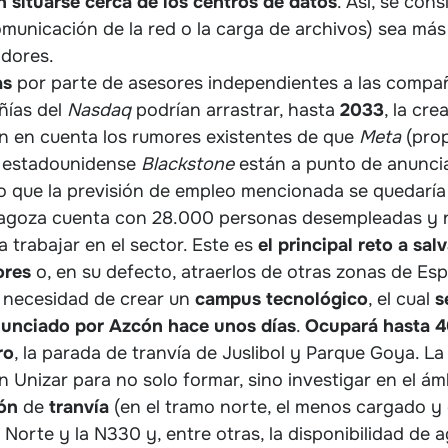
 situarse cerca de los centros de datos
. Así, se con
comunicación de la red o la carga de archivos) sea má
idores.
as
por parte de asesores independientes a las compañí
ñías del
Nasdaq
podrían arrastrar, hasta
2033
, la cr
en en cuenta los rumores existentes de que
Meta
(pro
o estadounidense
Blackstone
están a punto de anunci
o que la previsión de empleo mencionada se quedaría
Zaragoza cuenta con 28.000 personas desempleadas y 
a trabajar en el sector. Este es
el principal reto a sal
ores
o, en su defecto, atraerlos de otras zonas de Es
a necesidad de crear un
campus tecnológico
, el cual
s
anunciado por Azcón hace unos días
.
Ocupará hasta 4
ro
, la parada de tranvía de Juslibol y Parque Goya. L
n Unizar para no solo formar, sino investigar en el á
ón
de
tranvía
(en el tramo norte, el menos cargado y
 Norte y la N330 y, entre otras, la disponibilidad de 