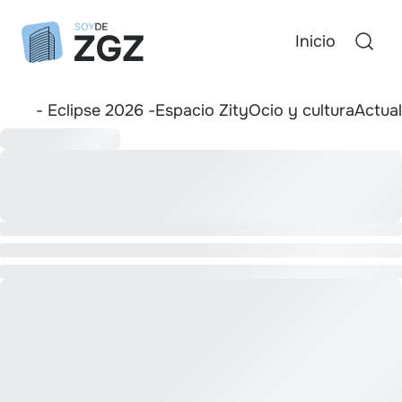
Inicio
- Eclipse 2026 -
Espacio Zity
Ocio y cultura
Actua