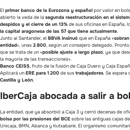
El
primer banco de la Eurozona y español
por valor en bols
abierto la veda de la
segunda reestructuración en el sistem
despidos y el cierre de un 13%
de sus oficinas en España, 
la capital aragonesa de las 57 que tiene actualmente
.
Junto al Santander, el
BBVA insinuó
que en España «
sobran 
entidad
«, unas
2
.
800
, según un consejero delegado. Pronto,
que se trata de un «
posible ajuste a largo plazo
, ya que des
la mayoría de las transacciones».
Banco CEISS
, fruto de la fusión de Caja Duero y Caja Esp
Aplicará un
ERE para 1
.
200
de sus
trabajadores
. Se espera 
Castilla y León
.
IberCaja abocada a salir a bol
La entidad, que ya absorbió a Caja 3 y cerró decenas de ofi
bolsa por las presiones del BCE
sobre las antiguas cajas de
Unicaja, BMN, Abanca y Kutxabank. El organismo comunitar