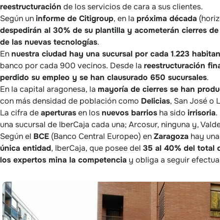
reestructuración
de los servicios de cara a sus clientes.
Según un
informe de Citigroup
, en la
próxima década
(hori
despedirán al 30% de su plantilla y acometerán cierres de
de las nuevas tecnologías
.
En
nuestra ciudad hay una sucursal por cada 1
.
223 habitan
banco por cada 900 vecinos. Desde la
reestructuración fin
perdido su empleo y se han clausurado 650 sucursales
.
En la capital aragonesa, la
mayoría de cierres se han produc
con más densidad de población como
Delicias
, San José o 
La cifra de
aperturas
en los
nuevos barrios
ha sido
irrisoria
.
una sucursal de IberCaja cada una; Arcosur, ninguna y, Valde
Según el
BCE
(Banco Central Europeo) en
Zaragoza
hay un
única entidad
, IberCaja, que posee del
35 al 40% del total 
los expertos mina la competencia
y obliga a seguir efectua