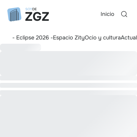
Inicio
- Eclipse 2026 -
Espacio Zity
Ocio y cultura
Actua