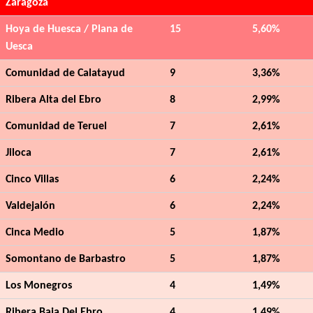
Zaragoza
Hoya de Huesca / Plana de
15
5,60%
Uesca
Comunidad de Calatayud
9
3,36%
Ribera Alta del Ebro
8
2,99%
Comunidad de Teruel
7
2,61%
Jiloca
7
2,61%
Cinco Villas
6
2,24%
Valdejalón
6
2,24%
Cinca Medio
5
1,87%
Somontano de Barbastro
5
1,87%
Los Monegros
4
1,49%
Ribera Baja Del Ebro
4
1,49%