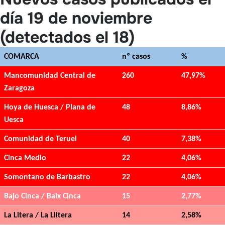
día 19 de noviembre
(detectados el 18)
COMARCA
nº casos
%
Mancomunidad Central de
260
47,97%
Zaragoza
Hoya de Huesca / Plana de
48
8,86%
Uesca
Comunidad de Teruel
40
7,38%
Cinca Medio
22
4,06%
Somontano de Barbastro
22
4,06%
Bajo Cinca / Baix Cinca
15
2,77%
La Litera / La Llitera
14
2,58%