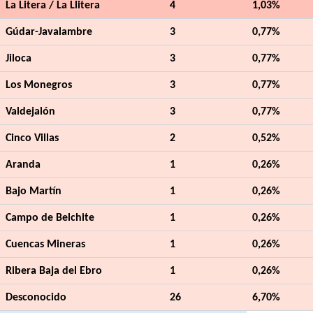
La Litera / La Llitera
4
1,03%
Gúdar-Javalambre
3
0,77%
Jiloca
3
0,77%
Los Monegros
3
0,77%
Valdejalón
3
0,77%
Cinco Villas
2
0,52%
Aranda
1
0,26%
Bajo Martín
1
0,26%
Campo de Belchite
1
0,26%
Cuencas Mineras
1
0,26%
Ribera Baja del Ebro
1
0,26%
Desconocido
26
6,70%