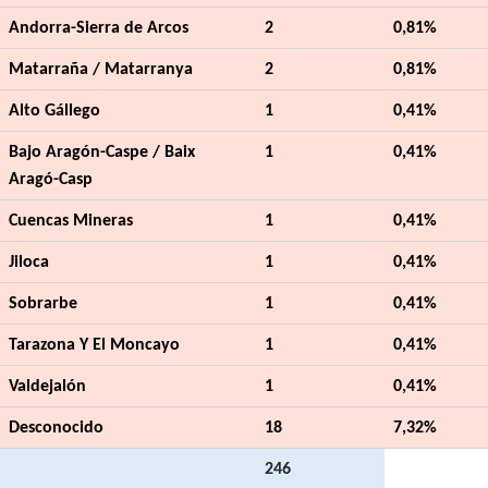
Andorra-Sierra de Arcos
2
0,81%
Matarraña / Matarranya
2
0,81%
Alto Gállego
1
0,41%
Bajo Aragón-Caspe / Baix
1
0,41%
Aragó-Casp
Cuencas Mineras
1
0,41%
Jiloca
1
0,41%
Sobrarbe
1
0,41%
Tarazona Y El Moncayo
1
0,41%
Valdejalón
1
0,41%
Desconocido
18
7,32%
246