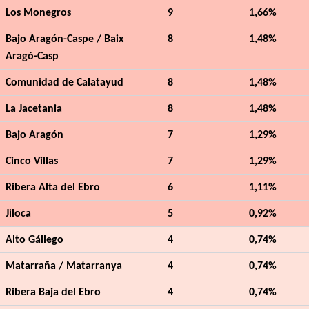
Los Monegros
9
1,66%
Bajo Aragón-Caspe / Baix
8
1,48%
Aragó-Casp
Comunidad de Calatayud
8
1,48%
La Jacetania
8
1,48%
Bajo Aragón
7
1,29%
Cinco Villas
7
1,29%
Ribera Alta del Ebro
6
1,11%
Jiloca
5
0,92%
Alto Gállego
4
0,74%
Matarraña / Matarranya
4
0,74%
Ribera Baja del Ebro
4
0,74%