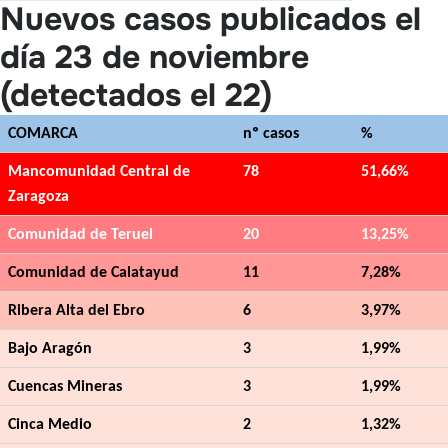
Nuevos casos publicados el
día 23 de noviembre
(detectados el 22)
COMARCA
nº casos
%
Mancomunidad Central de
78
51,66%
Zaragoza
Comunidad de Teruel
20
13,25%
Comunidad de Calatayud
11
7,28%
Ribera Alta del Ebro
6
3,97%
Bajo Aragón
3
1,99%
Cuencas Mineras
3
1,99%
Cinca Medio
2
1,32%