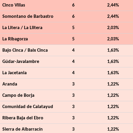
Cinco Villas
6
2,44%
Somontano de Barbastro
6
2,44%
La Litera / La Llitera
5
2,03%
La Ribagorza
5
2,03%
Bajo Cinca / Baix Cinca
4
1,63%
Gúdar-Javalambre
4
1,63%
La Jacetania
4
1,63%
Aranda
3
1,22%
Campo de Borja
3
1,22%
Comunidad de Calatayud
3
1,22%
Ribera Baja del Ebro
3
1,22%
Sierra de Albarracín
3
1,22%