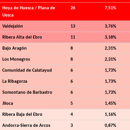
Hoya de Huesca / Plana de
26
7,51%
Uesca
Valdejalón
13
3,76%
Ribera Alta del Ebro
11
3,18%
Bajo Aragón
8
2,31%
Los Monegros
8
2,31%
Comunidad de Calatayud
6
1,73%
La Ribagorza
6
1,73%
Somontano de Barbastro
6
1,73%
Jiloca
5
1,45%
Ribera Baja del Ebro
4
1,16%
Andorra-Sierra de Arcos
3
0,87%