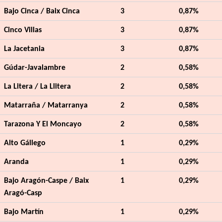
Bajo Cinca / Baix Cinca
3
0,87%
Cinco Villas
3
0,87%
La Jacetania
3
0,87%
Gúdar-Javalambre
2
0,58%
La Litera / La Llitera
2
0,58%
Matarraña / Matarranya
2
0,58%
Tarazona Y El Moncayo
2
0,58%
Alto Gállego
1
0,29%
Aranda
1
0,29%
Bajo Aragón-Caspe / Baix
1
0,29%
Aragó-Casp
Bajo Martín
1
0,29%