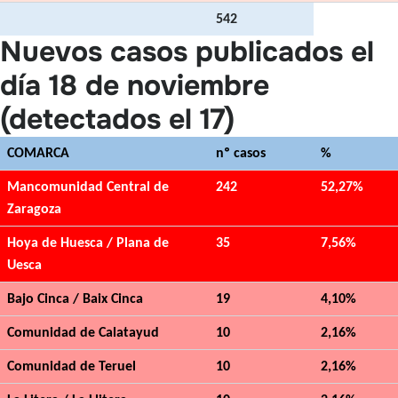
542
Nuevos casos publicados el
día 18 de noviembre
(detectados el 17)
COMARCA
nº casos
%
Mancomunidad Central de
242
52,27%
Zaragoza
Hoya de Huesca / Plana de
35
7,56%
Uesca
Bajo Cinca / Baix Cinca
19
4,10%
Comunidad de Calatayud
10
2,16%
Comunidad de Teruel
10
2,16%