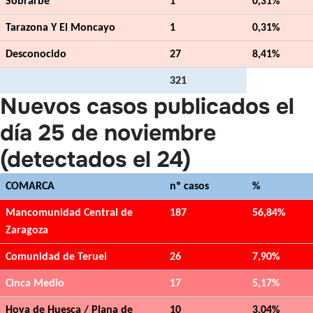
Sobrarbe
1
0,31%
Tarazona Y El Moncayo
1
0,31%
Desconocido
27
8,41%
321
Nuevos casos publicados el
día 25 de noviembre
(detectados el 24)
COMARCA
nº casos
%
Mancomunidad Central de
187
56,84%
Zaragoza
Comunidad de Teruel
26
7,90%
Cinca Medio
17
5,17%
Hoya de Huesca / Plana de
10
3,04%