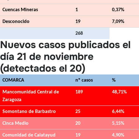
Cuencas Mineras
1
0,37%
Desconocido
19
7,09%
268
Nuevos casos publicados el
día 21 de noviembre
(detectados el 20)
COMARCA
nº casos
%
Mancomunidad Central de
189
48,71%
Zaragoza
Somontano de Barbastro
25
6,44%
Cinca Medio
20
5,15%
Comunidad de Calatayud
19
4,90%