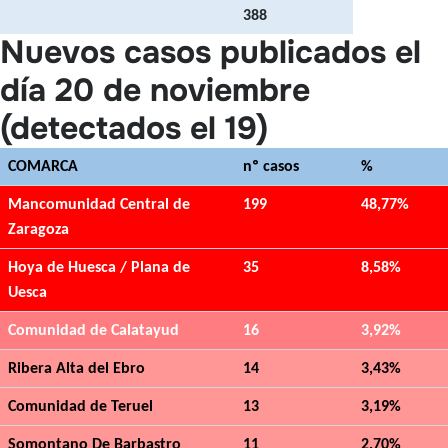
388
Nuevos casos publicados el
día 20 de noviembre
(detectados el 19)
COMARCA
nº casos
%
Mancomunidad Central de
199
48,77%
Zaragoza
Hoya de Huesca / Plana de
35
8,58%
Uesca
Comunidad de Calatayud
16
3,92%
Ribera Alta del Ebro
14
3,43%
Comunidad de Teruel
13
3,19%
Somontano De Barbastro
11
2,70%