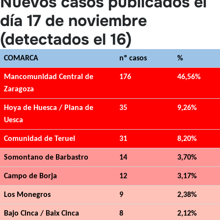
Nuevos casos publicados el
día 17 de noviembre
(detectados el 16)
COMARCA
nº casos
%
Mancomunidad Central de
176
46,56%
Zaragoza
Hoya de Huesca / Plana de
35
9,26%
Uesca
Comunidad de Teruel
31
8,20%
Somontano de Barbastro
14
3,70%
Campo de Borja
12
3,17%
Los Monegros
9
2,38%
Bajo Cinca / Baix Cinca
8
2,12%