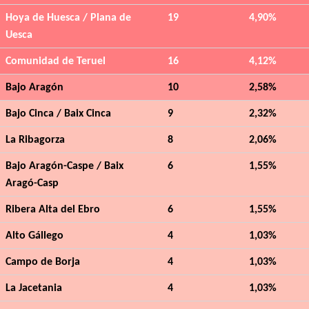
Hoya de Huesca / Plana de
19
4,90%
Uesca
Comunidad de Teruel
16
4,12%
Bajo Aragón
10
2,58%
Bajo Cinca / Baix Cinca
9
2,32%
La Ribagorza
8
2,06%
Bajo Aragón-Caspe / Baix
6
1,55%
Aragó-Casp
Ribera Alta del Ebro
6
1,55%
Alto Gállego
4
1,03%
Campo de Borja
4
1,03%
La Jacetania
4
1,03%