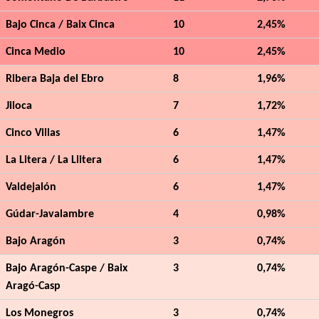
Bajo Cinca / Baix Cinca
10
2,45%
Cinca Medio
10
2,45%
Ribera Baja del Ebro
8
1,96%
Jiloca
7
1,72%
Cinco Villas
6
1,47%
La Litera / La Llitera
6
1,47%
Valdejalón
6
1,47%
Gúdar-Javalambre
4
0,98%
Bajo Aragón
3
0,74%
Bajo Aragón-Caspe / Baix
3
0,74%
Aragó-Casp
Los Monegros
3
0,74%