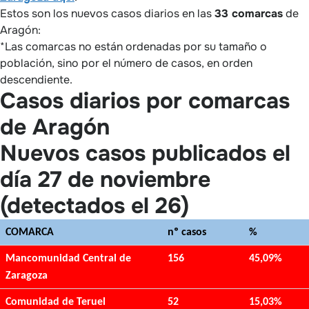
Estos son los nuevos casos diarios en las
33 comarcas
de
Aragón:
*Las comarcas no están ordenadas por su tamaño o
población, sino por el número de casos, en orden
descendiente.
Casos diarios por comarcas
de Aragón
Nuevos casos publicados el
día 27 de noviembre
(detectados el 26)
COMARCA
nº casos
%
Mancomunidad Central de
156
45,09%
Zaragoza
Comunidad de Teruel
52
15,03%