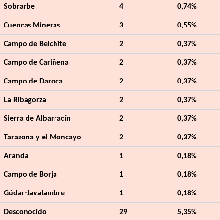
Sobrarbe
4
0,74%
Cuencas Mineras
3
0,55%
Campo de Belchite
2
0,37%
Campo de Cariñena
2
0,37%
Campo de Daroca
2
0,37%
La Ribagorza
2
0,37%
Sierra de Albarracín
2
0,37%
Tarazona y el Moncayo
2
0,37%
Aranda
1
0,18%
Campo de Borja
1
0,18%
Gúdar-Javalambre
1
0,18%
Desconocido
29
5,35%