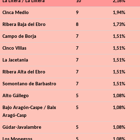
La Litera / La Llitera
10
2,16%
Cinca Medio
9
1,94%
Ribera Baja del Ebro
8
1,73%
Campo de Borja
7
1,51%
Cinco Villas
7
1,51%
La Jacetania
7
1,51%
Ribera Alta del Ebro
7
1,51%
Somontano de Barbastro
7
1,51%
Alto Gállego
5
1,08%
Bajo Aragón-Caspe / Baix
5
1,08%
Aragó-Casp
Gúdar-Javalambre
5
1,08%
Los Monegros
5
1,08%