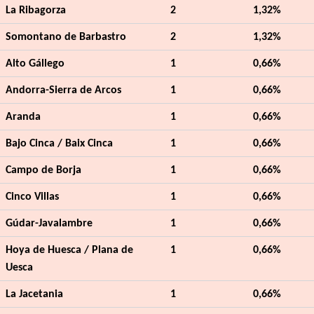
La Ribagorza
2
1,32%
Somontano de Barbastro
2
1,32%
Alto Gállego
1
0,66%
Andorra-Sierra de Arcos
1
0,66%
Aranda
1
0,66%
Bajo Cinca / Baix Cinca
1
0,66%
Campo de Borja
1
0,66%
Cinco Villas
1
0,66%
Gúdar-Javalambre
1
0,66%
Hoya de Huesca / Plana de
1
0,66%
Uesca
La Jacetania
1
0,66%