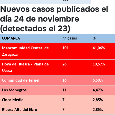
Nuevos casos publicados el
día 24 de noviembre
(detectados el 23)
COMARCA
nº casos
%
Mancomunidad Central de
101
41,06%
Zaragoza
Hoya de Huesca / Plana de
26
10,57%
Uesca
Comunidad de Teruel
16
6,50%
Los Monegros
11
4,47%
Cinca Medio
7
2,85%
Ribera Alta del Ebro
7
2,85%