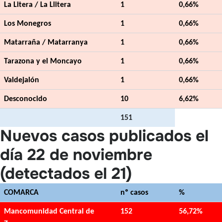
La Litera / La Llitera
1
0,66%
Los Monegros
1
0,66%
Matarraña / Matarranya
1
0,66%
Tarazona y el Moncayo
1
0,66%
Valdejalón
1
0,66%
Desconocido
10
6,62%
151
Nuevos casos publicados el
día 22 de noviembre
(detectados el 21)
COMARCA
nº casos
%
Mancomunidad Central de
152
56,72%