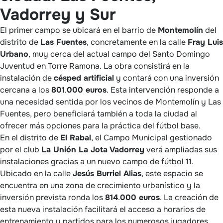
Vadorrey y Sur
El primer campo se ubicará en el barrio de
Montemolín
del
distrito de
Las Fuentes
, concretamente en la calle
Fray Luis
Urbano
, muy cerca del actual campo del Santo Domingo
Juventud en Torre Ramona. La obra consistirá en la
instalación de
césped artificial
y contará con una inversión
cercana a los
801
.
000 euros
. Esta intervención responde a
una necesidad sentida por los vecinos de Montemolín y Las
Fuentes, pero beneficiará también a toda la ciudad al
ofrecer más opciones para la práctica del fútbol base.
En el distrito de
El Rabal
, el Campo Municipal gestionado
por el club
La Unión La Jota Vadorrey
verá ampliadas sus
instalaciones gracias a un nuevo campo de fútbol 11.
Ubicado en la calle
Jesús Burriel Alias
, este espacio se
encuentra en una zona de crecimiento urbanístico y la
inversión prevista ronda los
814
.
000 euros
. La creación de
esta nueva instalación facilitará el acceso a horarios de
entrenamiento y partidos para los numerosos jugadores