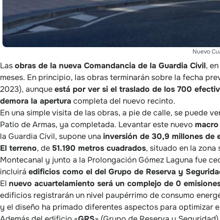
Nuevo Cua
Las
obras de la nueva Comandancia de la Guardia Civil
, e
meses. En principio, las obras terminarán sobre la fecha pre
2023), aunque
está por ver si el traslado de los 700 efect
demora la apertura
completa del nuevo recinto.
En una simple visita de las obras, a pie de calle, se puede ve
Patio de Armas, ya completada. Levantar este nuevo
macro 
la Guardia Civil, supone una
inversión de 30,9 millones de 
El terreno
, de
51.190 metros cuadrados
, situado en la zona
Montecanal y junto a la Prolongación Gómez Laguna fue ced
incluirá
edificios como el del Grupo de Reserva y Segurid
El
nuevo acuartelamiento será un complejo de 0 emisione
edificios registrarán un nivel paupérrimo de consumo energé
y el diseño ha primado diferentes aspectos para optimizar el
Además del edificio «
GRS
» (Grupo de Reserva y Seguridad)