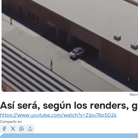
Recr
Así será, según los renders, 
https://www.youtube.com/watch?v=Zjpu76p5D2s
Compartir en