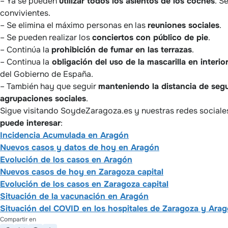
– Ya se pueden
utilizar todos los asientos de los coches
. S
convivientes.
– Se elimina el máximo personas en las
reuniones sociales
.
– Se pueden realizar los
conciertos con público de pie
.
– Continúa la
prohibición de fumar en las terrazas
.
– Continua la
obligación del uso de la mascarilla en interio
del Gobierno de España.
– También hay que seguir
manteniendo la distancia de segu
agrupaciones sociales
.
Sigue visitando SoydeZaragoza.es y nuestras redes sociale
puede interesar
:
Incidencia Acumulada en Aragón
Nuevos casos y datos de hoy en Aragón
Evolución de los casos en Aragón
Nuevos casos de hoy en Zaragoza capital
Evolución de los casos en Zaragoza capital
Situación de la vacunación en Aragón
Situación del COVID en los hospitales de Zaragoza y Ara
Compartir en