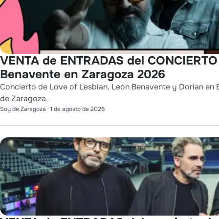
VENTA de ENTRADAS del CONCIERTO de
Benavente en Zaragoza 2026
Concierto de Love of Lesbian, León Benavente y Dorian en E
de Zaragoza.
Soy de Zaragoza
·
1 de agosto de 2026