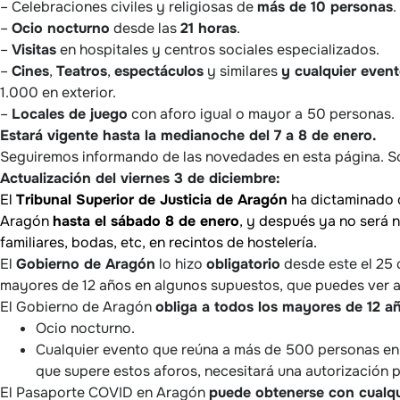
– Celebraciones civiles y religiosas de
más de 10 personas
.
–
Ocio nocturno
desde las
21 horas
.
–
Visitas
en hospitales y centros sociales especializados.
–
Cines
,
Teatros
,
espectáculos
y similares
y c
ualquier even
1.000 en exterior.
–
Locales de juego
con aforo igual o mayor a 50 personas.
Estará vigente hasta la medianoche del 7 a 8 de enero.
Seguiremos informando de las novedades en esta página. 
Actualización del viernes 3 de diciembre:
El
Tribunal Superior de Justicia de Aragón
ha dictaminado 
Aragón
hasta el sábado 8 de enero
, y después ya no será 
familiares, bodas, etc, en recintos de hostelería.
El
Gobierno de Aragón
lo hizo
obligatorio
desde este el 25 
mayores de 12 años en algunos supuestos, que puedes ver a
El Gobierno de Aragón
obliga a todos los mayores de 12 
Ocio nocturno.
Cualquier evento que reúna a más de 500 personas en i
que supere estos aforos, necesitará una autorización 
El Pasaporte COVID en Aragón
puede obtenerse con cualqu