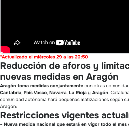
*Actualizado el miércol
es 29 a las 20:50
Reducción de aforos y limitac
nuevas medidas en Aragón
Aragón toma medidas conjuntamente
con otras comunidad
Cantabria
,
País Vasco
,
Navarra
,
La Rioja
y
Aragón
. Cataluñ
comunidad autónoma hará pequeñas matizaciones según su s
Aragón:
Restricciones vigentes actu
–
Nueva medida nacional que estará en vigor todo el mes