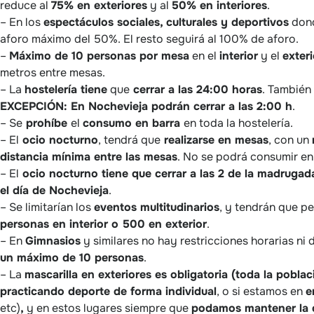
reduce al
75% en exteriores
y al
50% en interiores
.
– En los
espectáculos sociales, culturales y deportivos
dond
aforo máximo del 50%. El resto seguirá al 100% de aforo.
–
Máximo de 10 personas por mesa
en el
interior
y el
exteri
metros entre mesas.
– La
hostelería tiene
que
cerrar a las 24:00 horas
. También
EXCEPCIÓN: En Nochevieja podrán cerrar a las 2:00 h
.
– Se
prohíbe
el
consumo en barra
en toda la hostelería.
– El
ocio nocturno
, tendrá que
realizarse en mesas
, con un
distancia mínima entre las mesas
. No se podrá consumir en 
– El
ocio nocturno tiene que cerrar a las 2 de la madrugad
el día de Nochevieja
.
– Se limitarían los
eventos multitudinarios
, y tendrán que p
personas en interior o 500 en exterior
.
– En
Gimnasios
y similares no hay restricciones horarias ni 
un máximo de 10 personas
.
– La
mascarilla en exteriores es obligatoria (toda la pobla
practicando deporte de forma individual
, o si estamos en
e
etc)
,
y en estos lugares siempre que
podamos mantener la d