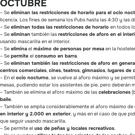
OCTUBRE
– Se
eliminan las restricciones de horario para el ocio noc
licencia. Los fines de semana los Pubs hasta las 4:30 y las 
– Se
eliminan todas las restricciones de horario
en todos l
– Se
eliminan
también las
restricciones de aforo en el interi
usando mascarilla en el interior.
– Se
elimina
el
máximo de personas por mesa
en la hosteler
– Se
permite
el
consumo en barra
.
– Se
eliminan también las restricciones de aforo en genera
centros comerciales
,
cines
,
teatros
,
gimnasios
,
lugares de 
– En el
ocio nocturno
, se vuelve al aforo máximo y se permi
mesas, pudiendo estar los asistentes de pie, pero deberán m
– También se elimina el aforo máximo de las
celebraciones
(
baile
.
– También se amplia considerablemente el aforo máximo de
en interior y 2.000 en exterior
, y más en el caso de que pi
que seguir usando mascarilla.
– Se permite el
uso de peñas y locales recreativos
.