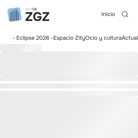
Inicio
- Eclipse 2026 -
Espacio Zity
Ocio y cultura
Actua