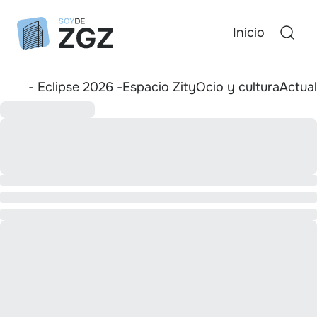
Inicio
- Eclipse 2026 -
Espacio Zity
Ocio y cultura
Actua