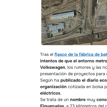
Tras el
fiasco de la fábrica de ba
intentos de que el entorno metr
Volkswagen
, los rumores y las n
presentación de proyectos para c
Según ha
publicado el diario e
organización
cotizada en bolsa 
eléctricos
.
Se trata de un
nombre
muy
cono
Figueruelas
, a 23 kilómetros del