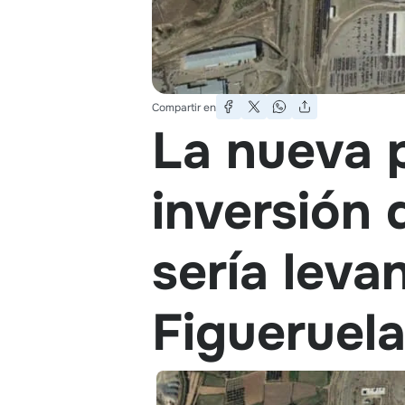
Compartir en
La nueva p
inversión 
sería leva
Figueruel