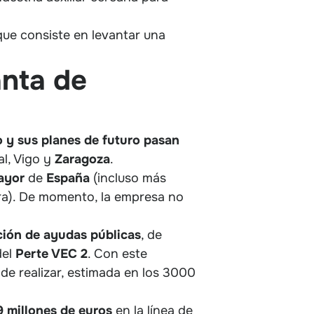
 que consiste en levantar una
anta de
o y sus planes de futuro pasan
al, Vigo y
Zaragoza
.
ayor
de
España
(incluso más
ra). De momento, la empresa no
nción de ayudas públicas
, de
del
Perte VEC
2
. Con este
de realizar, estimada en los 3000
9 millones de euros
en la línea de