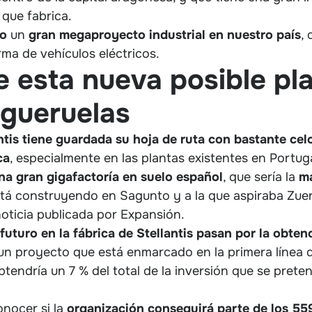
 que fabrica.
o
un
gran megaproyecto industrial en nuestro país
,
ma de vehículos eléctricos.
 esta nueva posible pl
Figueruelas
ntis tiene guardada su hoja de ruta con bastante cel
ca
, especialmente en las plantas existentes en Portug
una gran gigafactoría en suelo español
, que sería la
m
tá construyendo en Sagunto y a la que aspiraba Zue
oticia publicada por Expansión.
futuro en la fábrica de Stellantis pasan por la obte
 un proyecto que está enmarcado en la primera línea 
endría un 7 % del total de la inversión que se preten
onocer si la
organización conseguirá parte de los 55