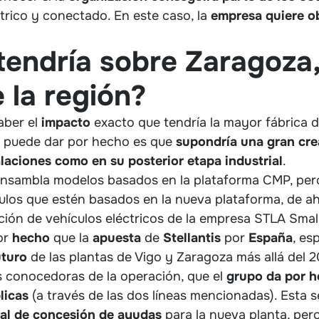
trico y conectado. En este caso, la
empresa quiere o
endría sobre Zaragoza,
 la región?
aber el
impacto
exacto que tendría la mayor fábrica d
se puede dar por hecho es que
supondría una gran cre
laciones como en su posterior etapa industrial
.
 ensambla modelos basados en la plataforma CMP, per
ulos que estén basados en la nueva plataforma, de ahí
ión de vehículos eléctricos de la empresa STLA Small
or
hecho
que la
apuesta
de
Stellantis
por
España
, es
uturo
de las plantas de Vigo y Zaragoza más allá del 
s conocedoras de la operación, que el
grupo da por h
licas
(a través de las dos líneas mencionadas). Esta 
nal de concesión de ayudas
para la nueva planta, per