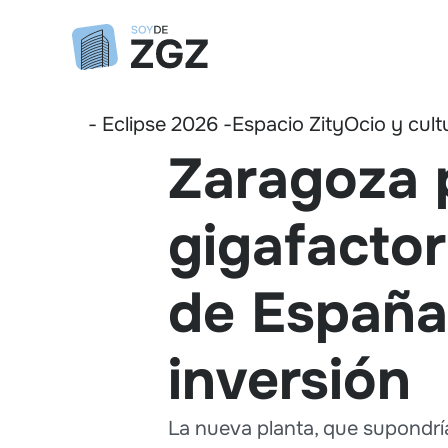
- Eclipse 2026 -
Espacio Zity
Ocio y cult
Zaragoza 
gigafactor
de España
inversión
La nueva planta, que supondría 