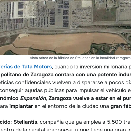
Vista aérea de la fábrica de Stellantis en la localidad zaragoz
terías de Tata Motors
, cuando la inversión millonaria
opolitano de Zaragoza contara con una potente indus
oticias confidenciales vuelven a dispararse a pocos dí
onseguir ayudas públicas para impulsar el vehículo e
conómico
Expansión
,
Zaragoza vuelve a estar en el pu
para
implantar
en el entorno de la ciudad una
gran fáb
cido
:
Stellantis
, compañía que ya emplea a 5.500 trab
 centro de la capital aragonesa, y que tiene una gran i