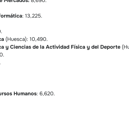
de Mercados:
8,690.
formática
: 13,225.
.
ica
(Huesca): 10,490.
a y Ciencias de la Actividad Física y del Deporte
(Hu
0.
.
cursos Humanos
: 6,620.
.