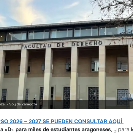
oza.
- Soy de Zaragoza
SO 2026 – 2027 SE PUEDEN CONSULTAR AQUÍ
ía
«
D
«
para miles de estudiantes aragoneses
, y para