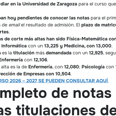
udiar en la Universidad de Zaragoza
para el curso qu
ban hoy pendientes de conocer las notas
para el prim
s de
email
el resultado de admisión. El
plazo de matric
rtes
.
tas de corte más altas han sido Física-Matemática co
 Informática
con un
13,225 y Medicina, con 13,000
.
a
es la
titulación
más
demandada
con un
12,925
, seg
Enfermería
con
12,106
.
 alta es la de
Enfermería
, con
12,080
;
Psicología
con
irección de Empresas con 10,504
.
RSO 2026 – 2027 SE PUEDEN CONSULTAR AQUÍ
mpleto de notas 
as titulaciones de