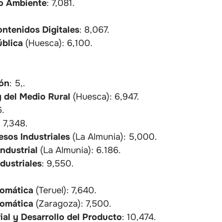
io Ambiente
: 7,081.
ntenidos Digitales
: 8,067.
ública
(Huesca): 6,100.
ón
: 5,.
y del Medio Rural
(Huesca): 6,947.
6.
 7,348.
esos Industriales
(La Almunia): 5,000.
Industrial
(La Almunia): 6.186.
dustriales
: 9,550.
tomática
(Teruel): 7,640.
tomática
(Zaragoza): 7,500.
ial y Desarrollo del Producto
: 10,474.