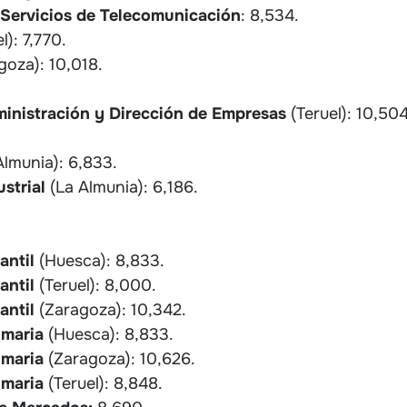
 Servicios de Telecomunicación
: 8,534.
l): 7,770.
goza): 10,018.
ministración y Dirección de Empresas
(Teruel): 10,504
Almunia): 6,833.
strial
(La Almunia): 6,186.
antil
(Huesca): 8,833.
antil
(Teruel): 8,000.
antil
(Zaragoza): 10,342.
imaria
(Huesca): 8,833.
imaria
(Zaragoza): 10,626.
imaria
(Teruel): 8,848.