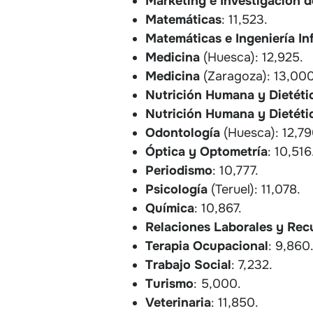
Marketing e Investigación 
Matemáticas
: 11,523.
Matemáticas e Ingeniería In
Medicina
(Huesca): 12,925.
Medicina
(Zaragoza): 13,000
Nutrición Humana y Dietét
Nutrición Humana y Dietétic
Odontología
(Huesca): 12,79
Óptica y Optometría
: 10,516
Periodismo
: 10,777.
Psicología
(Teruel): 11,078.
Química
: 10,867.
Relaciones Laborales y Re
Terapia Ocupacional
: 9,860
Trabajo Social
: 7,232.
Turismo
: 5,000.
Veterinaria
: 11,850.