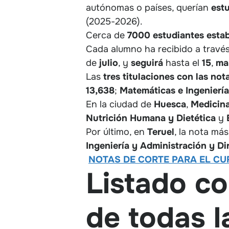
autónomas o países, querían
est
(2025-2026).
Cerca de
7000 estudiantes esta
Cada alumno ha recibido a travé
de
julio
, y
seguirá
hasta el
15
,
ma
Las
tres titulaciones con las no
13,638
;
Matemáticas e Ingeniería
En la ciudad de
Huesca
,
Medicin
Nutrición Humana y Dietética
y
Por último, en
Teruel
, la nota más
Ingeniería y Administración y D
NOTAS DE CORTE PARA EL CU
Listado co
de todas l