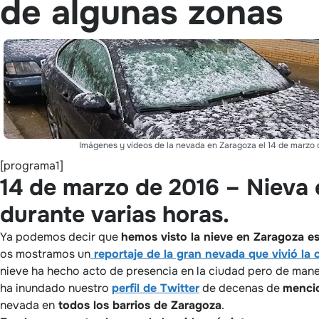
de algunas zonas
Imágenes y vídeos de la nevada en Zaragoza el 14 de marzo 
[programa1]
14 de marzo de 2016 – Nieva
durante varias horas.
Ya podemos decir que
hemos visto la nieve en Zaragoza e
os mostramos un
reportaje de la gran nevada que vivió la
nieve ha hecho acto de presencia en la ciudad pero de man
ha inundado nuestro
perfil de Twitter
de decenas de
menci
nevada en
todos los barrios de Zaragoza
.