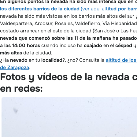
En algunos puntos la nevada ha sido más intensa que en 
los diferentes barrios de la ciudad
(ver aquí alt
itud por barr
nevada ha sido más vistosa en los barrios más altos del sur 
Valdespartera, Arcosur, Rosales, Valdefierro, Vía Hispanidad
costado arrancar en el este de la ciudad (San José o Las Fue
nevada que comenzó sobre las 11 de la mañana ha pasado
a las 14:00 horas
cuando incluso ha
cuajado
en el
césped
y 
más altas
de la ciudad.
¿Ha
nevado
en tu
localidad
?, ¿no? Consulta la
altitud de lo
de Zaragoza
.
Fotos y vídeos de la nevada 
en redes: