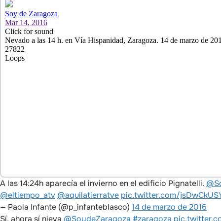
A las 14:24h aparecía el invierno en el edificio Pignatelli.
@So
@eltiempo_atv
@aquilatierratve
pic.twitter.com/jsDwCkU
— Paola Infante (@p_infanteblasco)
14 de marzo de 2016
Sí, ahora sí nieva
@SoydeZaragoza
#zaragoza
pic.twitter.