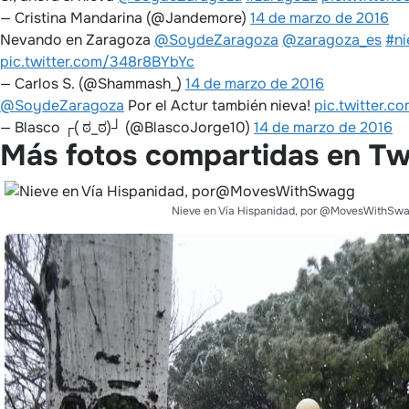
— Cristina Mandarina (@Jandemore)
14 de marzo de 2016
Nevando en Zaragoza
@SoydeZaragoza
@zaragoza_es
#ni
pic.twitter.com/348r8BYbYc
— Carlos S. (@Shammash_)
14 de marzo de 2016
@SoydeZaragoza
Por el Actur también nieva!
pic.twitter.
— Blasco ┌( ಠ_ಠ)┘ (@BlascoJorge10)
14 de marzo de 2016
Más fotos compartidas en Twi
Nieve en Vía Hispanidad, por @MovesWithSw