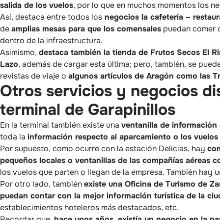
salida de los vuelos
, por lo que en muchos momentos los ne
Así, destaca entre todos los
negocios la cafetería – restau
de
amplias mesas para que los comensales
puedan comer co
dentro de la infraestructura.
Asimismo,
destaca también la tienda de Frutos Secos El R
Lazo
, además de cargar esta última; pero, también, se pueden
revistas de viaje o
algunos artículos de Aragón como las 
Otros servicios y negocios di
terminal de Garapinillos
En la terminal también existe una
ventanilla de informació
toda la
información respecto al aparcamiento o los vuelos 
Por supuesto, como ocurre con la estación Delicias, hay
com
pequeños locales o ventanillas de las compañías aéreas 
los vuelos que parten o llegan de la empresa. También hay 
Por otro lado, también
existe una Oficina de Turismo de Z
puedan contar con la mejor información turística de la ci
establecimientos hoteleros más destacados, etc.
Recordar que,
hace unos años
,
existía un negocio en la pa