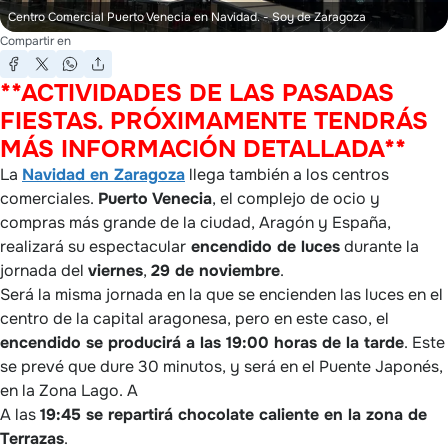
Centro Comercial Puerto Venecia en Navidad.
- Soy de Zaragoza
Compartir en
**ACTIVIDADES DE LAS PASADAS
FIESTAS. PRÓXIMAMENTE TENDRÁS
MÁS INFORMACIÓN DETALLADA**
La
Navidad en Zaragoza
llega también a los centros
comerciales.
Puerto
Venecia
, el complejo de ocio y
compras más grande de la ciudad, Aragón y España,
realizará su espectacular
encendido de luces
durante la
jornada del
viernes
,
29 de noviembre
.
Será la misma jornada en la que se encienden las luces en el
centro de la capital aragonesa, pero en este caso, el
encendido se producirá a las 19:00 horas de la tarde
. Este
se prevé que dure 30 minutos, y será en el Puente Japonés,
en la Zona Lago. A
A las
19:45 se repartirá chocolate caliente en la zona de
Terrazas
.