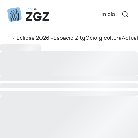
Inicio
- Eclipse 2026 -
Espacio Zity
Ocio y cultura
Actua