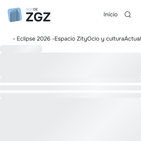
Inicio
- Eclipse 2026 -
Espacio Zity
Ocio y cultura
Actua