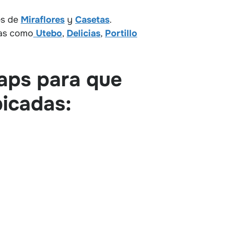
es de
Miraflores
y
Casetas
.
das como
Utebo
,
Delicias
,
Portillo
Maps para que
bicadas: