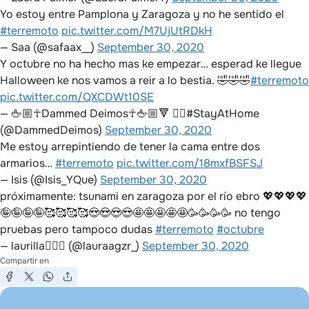
Yo estoy entre Pamplona y Zaragoza y no he sentido el
#terremoto
pic.twitter.com/M7UjUtRDkH
— Saa (@safaax__)
September 30, 2020
Y octubre no ha hecho mas ke empezar… esperad ke llegue
Halloween ke nos vamos a reir a lo bestia. 🤣🤣🤣
#terremoto
pic.twitter.com/QXCDWt10SE
— 🖕🏼☥Dammed Deimos☥🖕🏼🔻 🏳️‍🌈#StayAtHome
(@DammedDeimos)
September 30, 2020
Me estoy arrepintiendo de tener la cama entre dos
armarios…
#terremoto
pic.twitter.com/18mxfBSFSJ
— Isis (@Isis_YQue)
September 30, 2020
próximamente: tsunami en zaragoza por el río ebro 💖💖💖💖
🤪🤪🤪🤪🥰🥰🥰🥰😍😍😍😍🤩🤩🤩🤩🤩🥳🥳🥳🥳 no tengo
pruebas pero tampoco dudas
#terremoto
#octubre
— laurilla🧚🏻‍♀️ (@lauraagzr_)
September 30, 2020
Compartir en