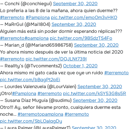
— Conchi (@conchiegui)
September 30, 2020
Lo preferia a las 8 de la mañana, ahora quien duerme??
#terremoto
#Pamplona
pic.twitter.com/emoOm3vHKO
— MaRrGuI (@Mai1804)
September 30, 2020
Alguien más está sin poder dormir esperando réplicas???
#terremoto
#pamplona
pic.twitter.com/9BSdzTS4Fo
— Marian_d (@Mariand65986758)
September 30, 2020
Yo ahora mismo después de ver la última noticia del 2020
#terremoto
pic.twitter.com/DQJLNt739I
— Reallty’s (@Tvcomments2)
October 1, 2020
Ahora mismo mi gato cada vez que oye un ruido
#terremoto
pic.twitter.com/bBqgPt2pEi
— Lourdes Valenzuela (@LourValen)
September 30, 2020
¡Otro!
#Pamplona
#terremoto
pic.twitter.com/kSY53G8s5R
— Susana Díaz Muguía (@sudimu)
September 30, 2020
Otro!!! Ay, señor llévame pronto, cualquiera duerme esta
noche…
#terremotopamplona
#terremoto
pic.twitter.com/SbLOaIqgDy
— Laura Palmer (@LauraPalmerT)
September 30, 2020