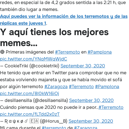
redes, en especial la de 4,2 grados sentida a las 2:21 h, que
también dio lugar a memes.
Aquí puedes ver la información de los terremotos y de las
réplicas este jueves 1
.
Y aquí tienes los mejores
memes…
🔴 Primeras imágenes del
#Terremoto
en
#Pamplona
pic.twitter.com/YNqMWqWjdC
— CookieTriki (@cookietriki)
September 30, 2020
He tenido que entrar en Twitter para comprobar que no me
estaba volviendo majareta y que se había movido el sofá
por algún terremoto
#Zaragoza
#Terremoto
#Pamplona
pic.twitter.com/8l0kW16iOj
— desillaensilla (@desillaensilla)
September 30, 2020
Cuándo piensas que 2020 no puede ir a peor..
#Terremoto
pic.twitter.com/fLTdd2x0zT
— Ʀ α ψ κ ø ☄️ 🇪🇦 (@Horus__B)
September 30, 2020
Mi cama durante el
#terremoto
de
#Zaragoza