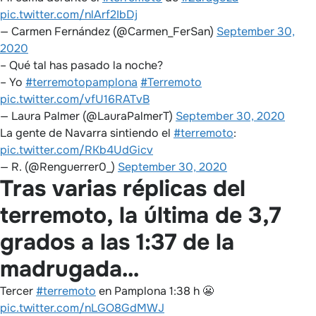
pic.twitter.com/nlArf2IbDj
— Carmen Fernández (@Carmen_FerSan)
September 30,
2020
– Qué tal has pasado la noche?
– Yo
#terremotopamplona
#Terremoto
pic.twitter.com/vfU16RATvB
— Laura Palmer (@LauraPalmerT)
September 30, 2020
La gente de Navarra sintiendo el
#terremoto
:
pic.twitter.com/RKb4UdGicv
— R. (@Renguerrer0_)
September 30, 2020
Tras varias réplicas del
terremoto, la última de 3,7
grados a las 1:37 de la
madrugada…
Tercer
#terremoto
en Pamplona 1:38 h 😬
pic.twitter.com/nLGO8GdMWJ