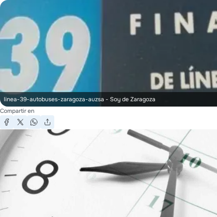
linea-39-autobuses-zaragoza-auzsa
- Soy de Zaragoza
Compartir en