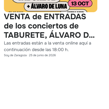
VENTA de ENTRADAS
de los conciertos de
TABURETE, ÁLVARO DE
LUNA y HEY KID en
Las entradas están a la venta online aquí a
continuación desde las 18:00 h.
Zaragoza
Soy de Zaragoza
·
25 de junio de 2026