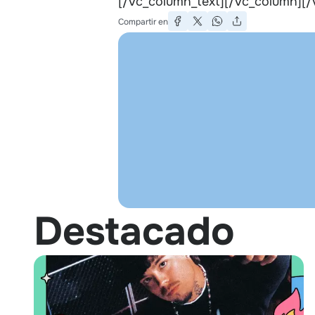
[/vc_column_text][/vc_column][/
Compartir en
Destacado