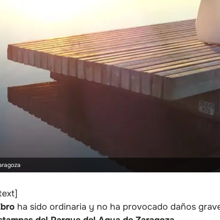
aragoza
ext]
Ebro
ha sido ordinaria y no ha provocado daños grave
estampas del Parque del Agua de Zaragoza
.