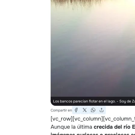
Los bancos parecían flotar en el lago.
- Soy de Z
Compartir en
[vc_row][vc_column][vc_column_t
Aunque la última
crecida del río 
imágenes curiosas o preciosas 