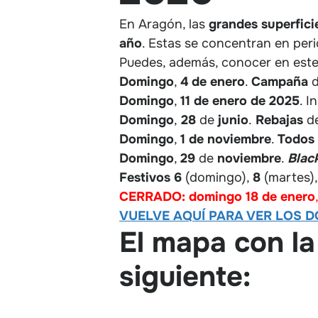
En Aragón, las
grandes superfici
año
. Estas se concentran en per
Puedes, además, conocer en est
Domingo
,
4 de
enero
.
Campaña
Domingo
,
11 de enero de 2025
. I
Domingo
,
28
de
junio
.
Rebajas
d
Domingo
,
1
de noviembre
.
Todos
Domingo
,
29
de
noviembre
.
Blac
Festivos
6
(domingo),
8
(martes)
CERRADO: domingo 18 de enero
VUELVE AQUÍ PARA VER LOS D
El mapa con la
siguiente: