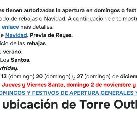
es tienen autorizadas la apertura en domingos o fest
iodo de rebajas o Navidad. A continuación de te most
e
enlace
más detalles.
de
Navidad
.
Previa de Reyes
.
nicio de las
rebajas
.
e
verano
.
Los
Santos
.
kfriday
.
,
13
(domingo)
20
(domingo) y
27
(domingo) de
dicie
,
Jueves y Viernes Santo, domingo 2 de noviembre y 
OMINGOS Y FESTIVOS DE APERTURA GENERALES Y
 ubicación de Torre Outl