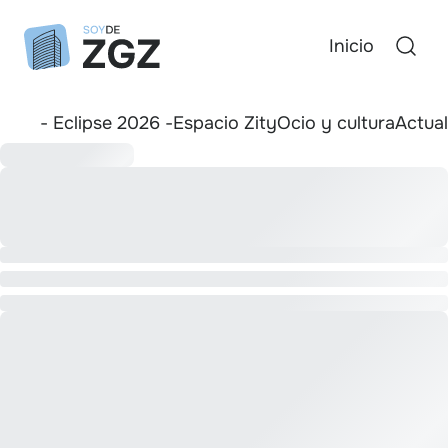
Inicio
- Eclipse 2026 -
Espacio Zity
Ocio y cultura
Actua