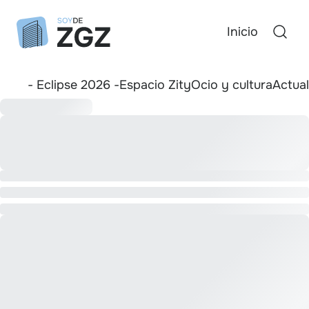
Inicio
- Eclipse 2026 -
Espacio Zity
Ocio y cultura
Actua