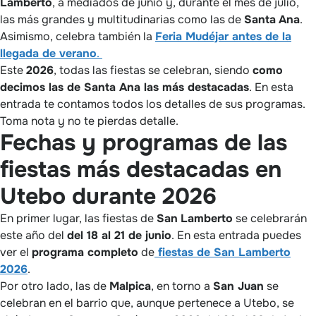
Lamberto
, a mediados de junio y, durante el mes de julio,
las más grandes y multitudinarias como las de
Santa
Ana
.
Asimismo, celebra también la
Feria Mudéjar antes de la
llegada de verano
.
Este
2026
, todas las fiestas se celebran, siendo
como
decimos las de Santa Ana las más destacadas
. En esta
entrada te contamos todos los detalles de sus programas.
Toma nota y no te pierdas detalle.
Fechas y programas de las
fiestas más destacadas en
Utebo durante 2026
En primer lugar, las fiestas de
San
Lamberto
se celebrarán
este año del
del 18 al 21 de junio
. En esta entrada puedes
ver el
programa completo
de
fiestas de San Lamberto
2026
.
Por otro lado, las de
Malpica
, en torno a
San Juan
se
celebran en el barrio que, aunque pertenece a Utebo, se